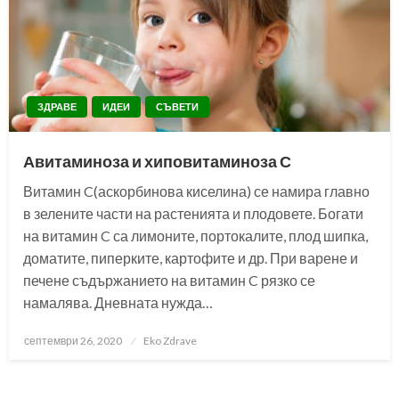
ЗДРАВЕ
ИДЕИ
СЪВЕТИ
Авитаминоза и хиповитаминоза С
Витамин C(аскорбинова киселина) се намира главно
в зелените части на растенията и плодовете. Богати
на витамин C са лимоните, портокалите, плод шипка,
доматите, пиперките, картофите и др. При варене и
печене съдържанието на витамин C рязко се
намалява. Дневната нужда…
Posted
септември 26, 2020
Eko Zdrave
on