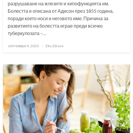
разрушаване на жлезите и хипофункцията им.
Болестта е описана от Адисон през 1855 година,
поради което носи и неговото име. Причина за
развитието на болестта играе преди всичко
туберкулозата –…
Posted
септември 9, 2020
Eko Zdrave
on