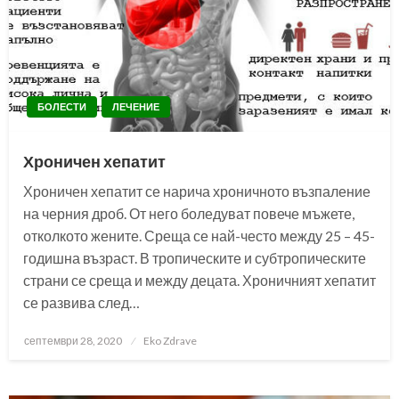
БОЛЕСТИ
ЛЕЧЕНИЕ
Хроничен хепатит
Хроничен хепатит се нарича хроничното възпаление
на черния дроб. От него боледуват повече мъжете,
отколкото жените. Среща се най-често между 25 – 45-
годишна възраст. В тропическите и субтропическите
страни се среща и между децата. Хроничният хепатит
се развива след…
Posted
септември 28, 2020
Eko Zdrave
on