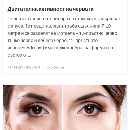
Двигателна активност на червата
Червата започват от пилора на стомаха и завършват
с ануса. Те представляват тръба с дължина 7-10
метра и се разделят на 3 отдела – 12-пръстно черво,
тънко черво и дебело черво. 12-пръстното
черво(duodenum) има подковообразна форма и се
състои от…
Posted
септември 24, 2020
Eko Zdrave
on