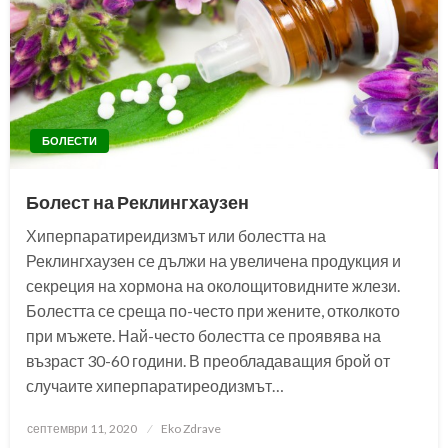
БОЛЕСТИ
Болест на Реклингхаузен
Хиперпаратиреидизмът или болестта на
Реклингхаузен се дължи на увеличена продукция и
секреция на хормона на околощитовидните жлези.
Болестта се среща по-често при жените, отколкото
при мъжете. Най-често болестта се проявява на
възраст 30-60 години. В преобладаващия брой от
случаите хиперпаратиреодизмът…
Posted
септември 11, 2020
Eko Zdrave
on