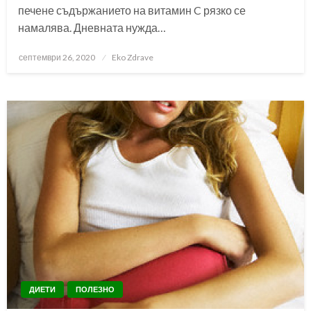
печене съдържанието на витамин C рязко се
намалява. Дневната нужда…
Posted
септември 26, 2020
Eko Zdrave
on
ДИЕТИ
ПОЛЕЗНО