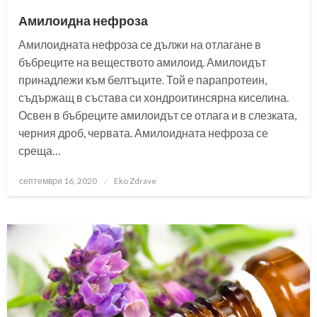
Амилоидна нефроза
Амилоидната нефроза се дължи на отлагане в
бъбреците на веществото амилоид. Амилоидът
принадлежи към белтъците. Той е парапротеин,
съдържащ в състава си хондроитинсярна киселина.
Освен в бъбреците амилоидът се отлага и в слезката,
черния дроб, червата. Амилоидната нефроза се
среща…
Posted
септември 16, 2020
Eko Zdrave
on