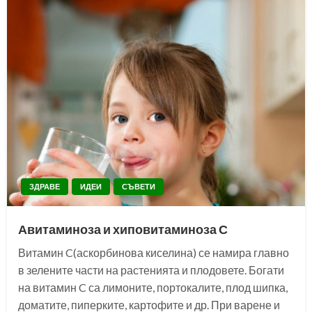
ЗДРАВЕ
ИДЕИ
СЪВЕТИ
Авитаминоза и хиповитаминоза С
Витамин C(аскорбинова киселина) се намира главно
в зелените части на растенията и плодовете. Богати
на витамин C са лимоните, портокалите, плод шипка,
доматите, пиперките, картофите и др. При варене и