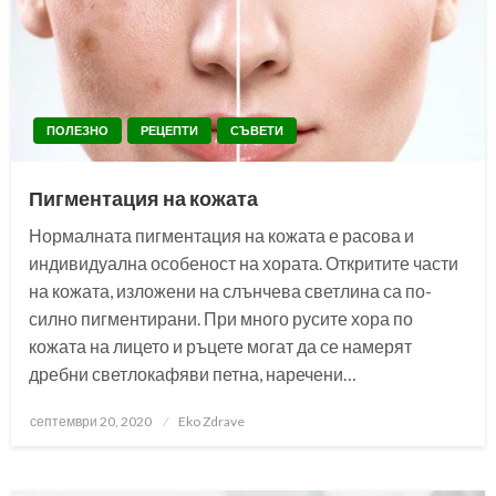
ПОЛЕЗНО
РЕЦЕПТИ
СЪВЕТИ
Пигментация на кожата
Нормалната пигментация на кожата е расова и
индивидуална особеност на хората. Откритите части
на кожата, изложени на слънчева светлина са по-
силно пигментирани. При много русите хора по
кожата на лицето и ръцете могат да се намерят
дребни светлокафяви петна, наречени…
Posted
септември 20, 2020
Eko Zdrave
on