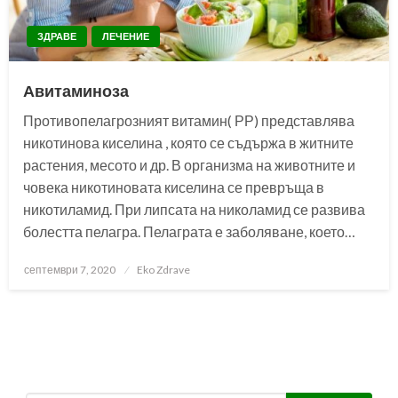
ЗДРАВЕ
ЛЕЧЕНИЕ
Авитаминоза
Противопелагрозният витамин( РР) представлява
никотинова киселина , която се съдържа в житните
растения, месото и др. В организма на животните и
човека никотиновата киселина се превръща в
никотиламид. При липсата на николамид се развива
болестта пелагра. Пелаграта е заболяване, което…
Posted
септември 7, 2020
Eko Zdrave
on