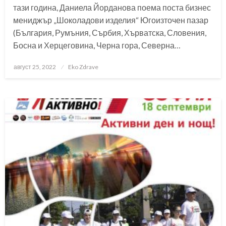
тази година, Даниела Йорданова поема поста бизнес
мениджър „Шоколадови изделия“ Югоизточен пазар
(България, Румъния, Сърбия, Хърватска, Словения,
Босна и Херцеговина, Черна гора, Северна…
Posted
август 25, 2022
Eko Zdrave
on