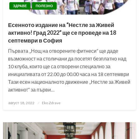
ЗДРАВЕ
ПОЛЕЗНО
Есенното издание на “Нестле за Живей
активно! Град 2022“ ще се проведе на 18
септември в София
Първата „Нощ на отворените фитнеси“ ще даде
възможност на столичани да посетят безплатно над
10 клуба, които ще са отворени специално за
инициативата от 22.00 до 00.00 часа на 18 септември
Тази есен националното движение „Нестле за Живей
активно!“ за първи…
Posted
август 18, 2022
Eko Zdrave
on