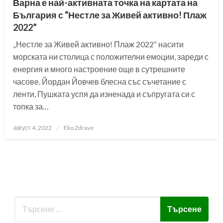
Варна е най-активната точка на картата на
България с “Нестле за Живей активно! Плаж
2022”
„Нестле за Живей активно! Плаж 2022“ насити
морската ни столица с положителни емоции, зареди с
енергия и много настроение още в сутрешните
часове. Йордан Йовчев блесна със съчетание с
ленти, Пушката успя да изненада и съпругата си с
топка за…
Posted
август 4, 2022
Eko Zdrave
on