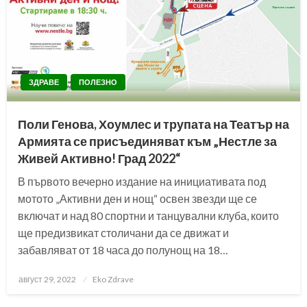
ЗДРАВЕ
ПОЛЕЗНО
Поли Генова, Хоумлес и трупата на Театър на
Армията се присъединяват към „Нестле за
Живей Активно! Град 2022“
В първото вечерно издание на инициативата под
мотото „Активни ден и нощ“ освен звезди ще се
включат и над 80 спортни и танцувални клуба, които
ще предизвикат столичани да се движат и
забавляват от 18 часа до полунощ на 18…
Posted
август 29, 2022
Eko Zdrave
on