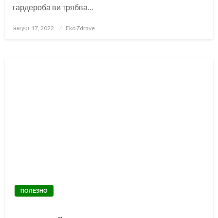
гардероба ви трябва…
Posted
август 17, 2022
Eko Zdrave
on
ПОЛЕЗНО