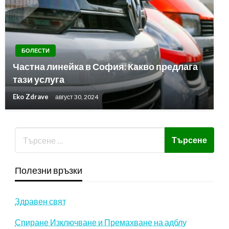
БОЛЕСТИ
Частна линейка в София: Какво предлага
тази услуга
Eko Zdrave
август 30, 2024
Полезни връзки
Здравен свят
Спиране Изключване и Премахване на адблу