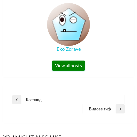
Eko Zdrave
View all posts
Навигация
Косопад
Previous
Post
Видове тиф
Next
Post