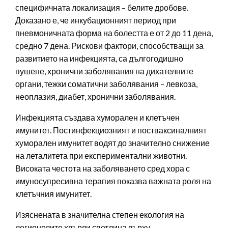
специфичната локализация – белите дробове.
Доказано е, че инкубационният период при
пневмоничната форма на болестта е от 2 до 11 дена,
средно 7 дена. Рискови фактори, способстващи за
развитието на инфекцията, са дългогодишно
пушене, хронични заболявания на дихателните
органи, тежки соматични заболявания – левкоза,
неоплазия, диабет, хронични заболявания.
Инфекцията създава хуморален и клетъчен
имунитет. Постинфекциозният и постваксиналният
хуморален имунитет водят до значително снижение
на леталитета при експериментални животни.
Високата честота на заболяването сред хора с
имуносупресивна терапия показва важната роля на
клетъчния имунитет.
Изяснената в значителна степен екология на
легионелите хвърли светлина върху