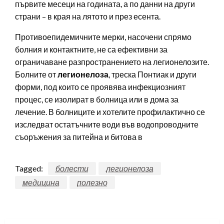
първите месеци на годината, а по данни на други
страни – в края на лятото и през есента.
Противоепидемичните мерки, насочени спрямо
болния и контактните, не са ефективни за
ограничаване разпространението на легионелозите.
Болните от
легионелоза
, треска Понтиак и други
форми, под които се проявява инфекциозният
процес, се изолират в болница или в дома за
лечение. В болниците и хотелите профилактично се
изследват остатъчните води във водопроводните
съоръжения за питейна и битова в
Tagged:
болести
легионелоза
медицина
полезно