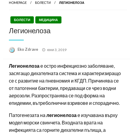
HOMEPAGE
БОЛЕСТИ
ЛЕГИОНЕЛОЗА
БОЛЕСТИ
МЕДИЦИНА
Легионелоза
Posted
Eko Zdrave
юни 3, 2019
on
Легионелоза
е остро инфекциозно заболяване,
засягащо дихателната система и характеризиращо
се с развитие на пневномия и КГДП. Причинява се
от патогенни бактерии, предаващи се чрез водни
аерозоли. Разпространява се под форма на
епидемии, вътреболнични взривове и спорадично.
Патогенезата на
легионелоза
е изучавана върху
модел морски свинчета. Входната врата на
инфекцията са горните дихателни пътища, а