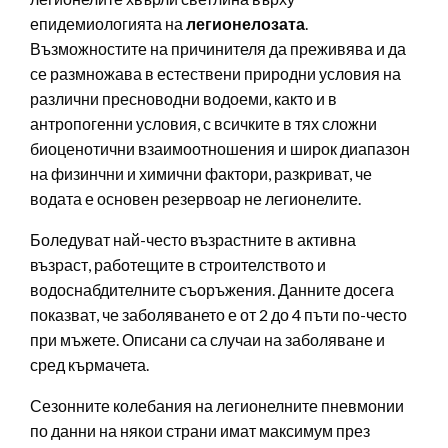
епидемиологията на
легионелозата
.
Възможностите на причинителя да преживява и да
се размножава в естествени природни условия на
различни пресноводни водоеми, както и в
антропогенни условия, с всичките в тях сложни
биоценотични взаимоотношения и широк диапазон
на физинчни и химични фактори, разкриват, че
водата е основен резервоар не легионелите.
Боледуват най-често възрастните в активна
възраст, работещите в строителството и
водоснабдителните съоръжения. Данните досега
показват, че заболяването е от 2 до 4 пъти по-често
при мъжете. Описани са случаи на заболяване и
сред кърмачета.
Сезонните колебания на легионелните пневмонии
по данни на някои страни имат максимум през