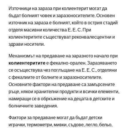
Източници на зараза при колиентерит могат да
бъдат болният човек и заразоносителите. Основен
източник на зараза е болният, който в острия стадий
отделя масивни количества Е. Е. С. При
колиентеритите съществуват реконвалесцентни и
здрави носители.
Механизмът на предаване на заразното начало при
колиентеритите
е фекално-орален. Заразяването
се осъществува чез поглъщане на Е. Е. С., отделяни
с фекалиите от болните и заразоносителите.
Основните фактори на предаване са замърсените
ръце, някои хранителни продукти и всички елементи,
намиращи се в обркъжение на децата в детските и
болничните заведения.
Фактори за предаване могат да бъдат детски
играчки, термометри, мивки, съдове, легло, бельо,