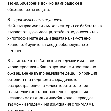
везни, биберони и всичко, намиращо се в
обкръжение на децата.
Възприемчивост и имунитет
Най-възприемчиви към колиентерит са бебетата на
възраст от 3 до 6 месеца, особено недоносените и
хипотрофичните деца и децата на изкуствено
хранене. Имунитетът след преболедуване е
нетраен.
Възникналите по битов път епидемии имат своя
характеристика – бавно протичане и постепенно
обхващане на възприемчивите деца. По принцип
битовият път поддържа спорадичното
разпространение на колиентеритите, но при
значителни санитарно-хигиенни нарушения
независимо от дългия инкубационен период са
възможни епидемични избухвания с по-голяма
интензивност.