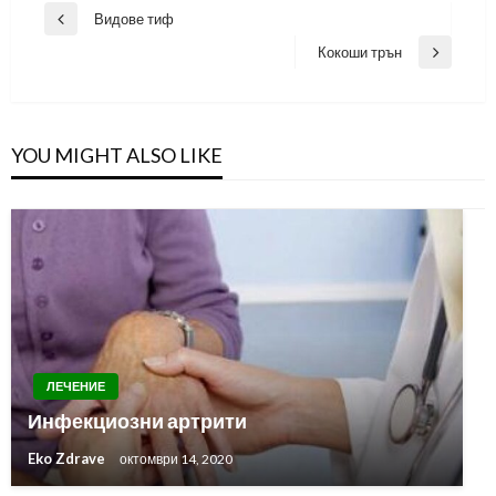
Навигация
Видове тиф
Previous
Post
Кокоши трън
Next
Post
YOU MIGHT ALSO LIKE
ЛЕЧЕНИЕ
Инфекциозни артрити
Eko Zdrave
октомври 14, 2020