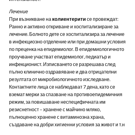
Лечение
При възникване на
колиентерити
се провеждат:
Ранно и активно откриване и хоспитализиране за
лечение. Болното дете се хоспитализира за лечение
в инфекциозно отделение или при домашни условия
по преценка на епидемиолог. В епидемиологичното
проучване участват епидемиолог, педиатър и
инфекционист. Изписването се разрешава след
пълно клинично оздравяване и два отрицателни
резултата от микробиологичното изследване.
Контактните лица се наблюдават 7 дена, като се
вземат мерки за спазване на противоепидемичния
режим, за повишаване неспецифичната им
резиснетност – хранене с майчино мляко,
пълноценно хранене с витаминозна храна,
създаване на добри хигиенни условия за живот и т.н