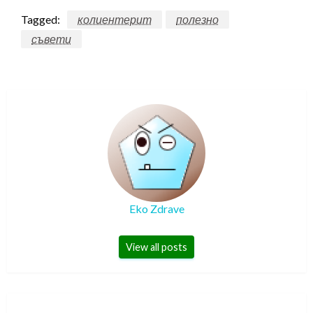
Tagged:
колиентерит
полезно
съвети
Eko Zdrave
View all posts