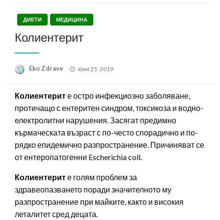
ДИЕТИ
МЕДИЦИНА
Колиентерит
Posted
Eko Zdrave
юни 25, 2019
on
Колиентерит
е остро инфекциозно заболяване,
протичащо с ентеритен синдром, токсикоза и водно-
електролитни нарушения. Засягат предимно
кърмаческата възраст с по-често спорадично и по-
рядко епидемично разпространение. Причиняват се
от ентеропатогенни Escherichia coll.
Колиентерит
е голям проблем за
здравеопазването поради значителното му
разпространение при майките, както и високия
леталитет сред децата.