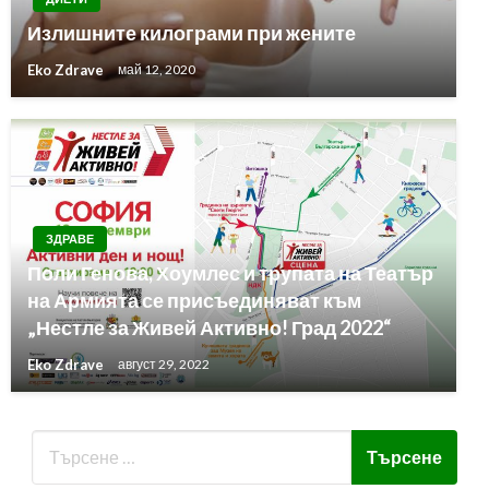
Излишните килограми при жените
Eko Zdrave
май 12, 2020
ЗДРАВЕ
Поли Генова, Хоумлес и трупата на Театър
на Армията се присъединяват към
„Нестле за Живей Активно! Град 2022“
Eko Zdrave
август 29, 2022