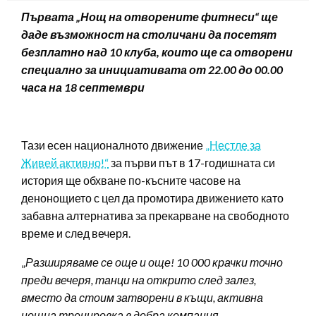
Първата „Нощ на отворените фитнеси“ ще
даде възможност на столичани да посетят
безплатно над 10 клуба, които ще са отворени
специално за инициативата от 22.00 до 00.00
часа на 18 септември
Тази есен националното движение
„Нестле за
Живей активно!“
за първи път в 17-годишната си
история ще обхване по-късните часове на
денонощието с цел да промотира движението като
забавна алтернатива за прекарване на свободното
време и след вечеря.
„
Разширяваме се още и още! 10 000 крачки точно
преди вечеря, танци на открито след залез,
вместо да стоим затворени в къщи, активна
нощна тренировка в добра компания…