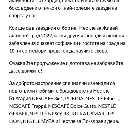
активности – от кардио, пилатес и йога до зумба и
бокс, водени от някои от най-големите звезди на
спорта у нас.
Кои ще са в звездния отбор на „Нестле за Живей
активно! Град 2022, какви други изненади и активни
забавления очакват софиянци и гостите на града на
18-ти септември предстои да научите скоро.
Очаквайте продължение и дотогава не забравяйте
да се движите!
За доброто настроение специални изненади са
подготвили любимите брандовете на Нестле
България NESCAFÉ 3in1, PURINA, NESTLÉ Fitness,
NESCAFÉ Frappé, NESCAFÉ Dolce Gusto, NESTLÉ
GERBER, NESTLÉ NESQUIK, KITKAT, SMARTIES,
LION, NESTLÉ МУРА и Нестле за По-здрави деца.