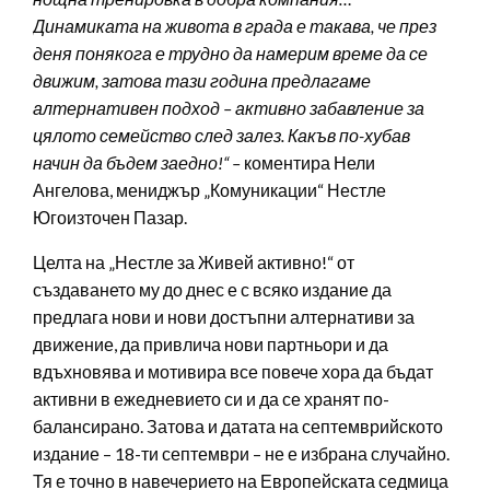
Динамиката на живота в града е такава, че през
деня понякога е трудно да намерим време да се
движим, затова тази година предлагаме
алтернативен подход – активно забавление за
цялото семейство след залез. Какъв по-хубав
начин да бъдем заедно!“ –
коментира Нели
Ангелова, мениджър „Комуникации“ Нестле
Югоизточен Пазар.
Целта на „Нестле за Живей активно!“ от
създаването му до днес е с всяко издание да
предлага нови и нови достъпни алтернативи за
движение, да привлича нови партньори и да
вдъхновява и мотивира все повече хора да бъдат
активни в ежедневието си и да се хранят по-
балансирано. Затова и датата на септемврийското
издание – 18-ти септември – не е избрана случайно.
Тя е точно в навечерието на Европейската седмица