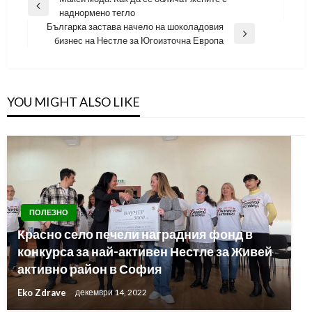
Навигация
Previous
наднормено тегло
Post
Българка застава начело на шоколадовия
Next
бизнес на Нестле за Югоизточна Европа
Post
YOU MIGHT ALSO LIKE
ПОЛЕЗНО
Красно село печели наградния фонд в
конкурса за най-активен Нестле за Живей
активно район в София
Eko Zdrave
декември 14, 2022