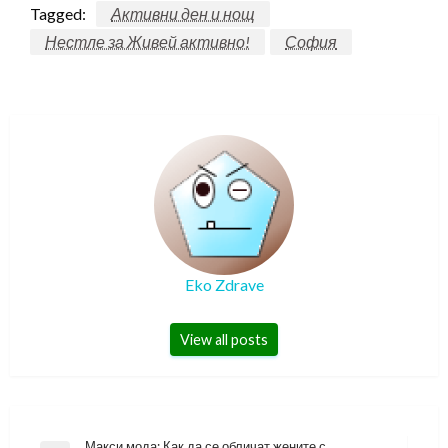
Tagged:
Активни ден и нощ
Нестле за Живей активно!
София
Eko Zdrave
View all posts
Макси мода: Как да се обличат жените с