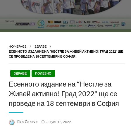
HOMEPAGE
ЗДРАВЕ
ЕСЕННОТО ИЗДАНИЕ НА “НЕСТЛЕ ЗА ЖИВЕЙ АКТИВНО! ГРАД 2022“ ЩЕ
СЕ ПРОВЕДЕ НА 18 СЕПТЕМВРИ В СОФИЯ
ЗДРАВЕ
ПОЛЕЗНО
Есенното издание на “Нестле за
Живей активно! Град 2022“ ще се
проведе на 18 септември в София
Posted
Eko Zdrave
август 18, 2022
on