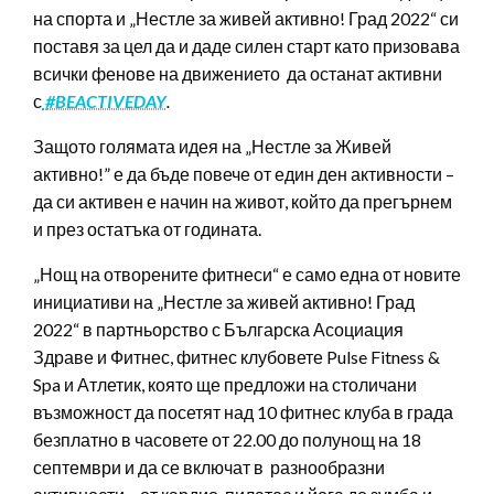
на спорта и „Нестле за живей активно! Град 2022“ си
поставя за цел да и даде силен старт като призовава
всички фенове на движението да останат активни
с
#BEACTIVEDAY
.
Защото голямата идея на „Нестле за Живей
активно!” е да бъде повече от един ден активности –
да си активен е начин на живот, който да прегърнем
и през остатъка от годината.
„Нощ на отворените фитнеси“ е само една от новите
инициативи на „Нестле за живей активно! Град
2022“ в партньорство с Българска Асоциация
Здраве и Фитнес, фитнес клубовете Pulse Fitness &
Spa и Атлетик, която ще предложи на столичани
възможност да посетят над 10 фитнес клуба в града
безплатно в часовете от 22.00 до полунощ на 18
септември и да се включат в разнообразни