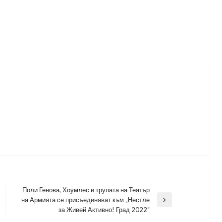
Поли Генова, Хоумлес и трупата на Театър
на Армията се присъединяват към „Нестле
Next
за Живей Активно! Град 2022“
Post