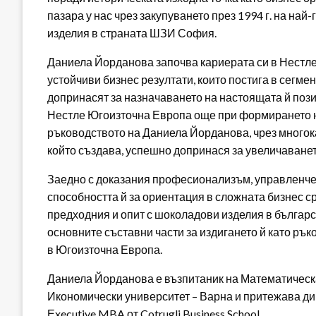
пазара у нас чрез закупуването през 1994 г. на на
изделия в страната ШЗИ София.
Даниела Йорданова започва кариерата си в Нестле 
устойчиви бизнес резултати, които постига в сегме
допринасят за назначаването на настоящата й поз
Нестле Югоизточна Европа още при формирането на
ръководството на Даниела Йорданова, чрез многока
който създава, успешно допринася за увеличаванет
Заедно с доказания професионализъм, управленчес
способността й за ориентация в сложната бизнес с
предходния и опит с шоколадови изделия в българс
основните съставни части за издигането й като ръ
в Югоизточна Европа.
Даниела Йорданова е възпитаник на Математическ
Икономически университет – Варна и притежава дипло
Еxecutive MBA от Cotrugli Business School.