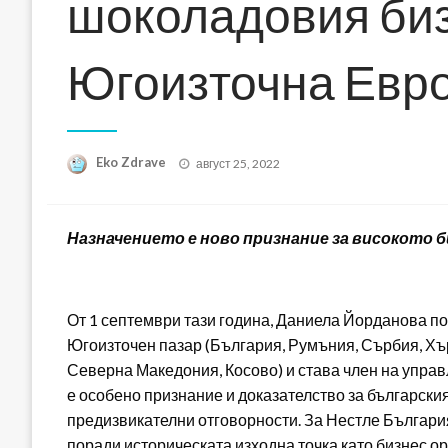
шоколадовия биз
Югоизточна Евр
Posted
Eko Zdrave
август 25, 2022
on
Назначението е ново признание за високото б
От 1 септември тази година, Даниела Йорданова п
Югоизточен пазар (България, Румъния, Сърбия, Хър
Северна Македония, Косово) и става член на упра
е особено признание и доказателство за български
предизвикателни отговорности. За Нестле Българи
поради историческата изходна точка като бизнес о