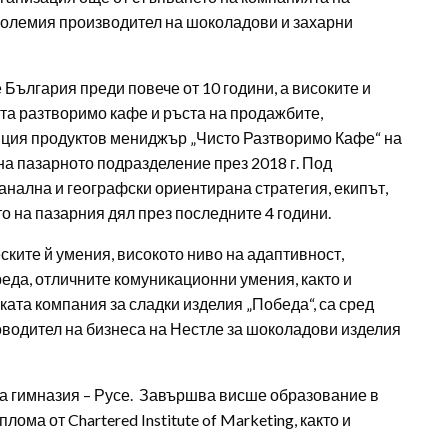
й-големия производител на шоколадови и захарни
България преди повече от 10 години, а високите и
нта разтворимо кафе и ръста на продажбите,
иция продуктов мениджър „Чисто Разтворимо Кафе“ на
 пазарното подразделение през 2018 г. Под
нална и географски ориентирана стратегия, екипът,
о на пазарния дял през последните 4 години.
ките й умения, високото ниво на адаптивност,
реда, отличните комуникационни умения, както и
ката компания за сладки изделия „Победа“, са сред
ководител на бизнеса на Нестле за шоколадови изделия
а гимназия – Русе. Завършва висше образование в
ма от Chartered Institute of Marketing, както и