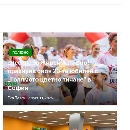
ПОЛЕЗНО
„Нестле за Живей Активно!“
празнува своя 20-ти юбилей с
„Голямото цветно тичане“ в
София
Eko Team
август 11, 2025