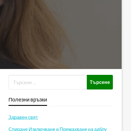
Полезни връзки
Здравен свят
Спиране Изключване и Премахване на адблу