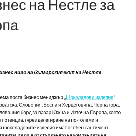
нес на Нестле за
опа
изнес ниво на българския екип на Нестле
оема поста бизнес мениджър „
Шоколадови изделия
“
ватска, Словения, Босна и Херцеговина, Черна гора,
вляващия борд за пазар Южна и Източна Европа, което
я потенциал чрез делегиране на по-големи и
я шоколадовите изделия имат особен сантимент,
рганизация още от стъпването на компанията на