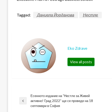
Tagged:
Даниела Йорданова
Нестле
Eko Zdrave
View all posts
Есенното издание на “Нестле за Живей
Навигация
активно! Град 2022“ ще се проведе на 18
Previous
септември в София
Post