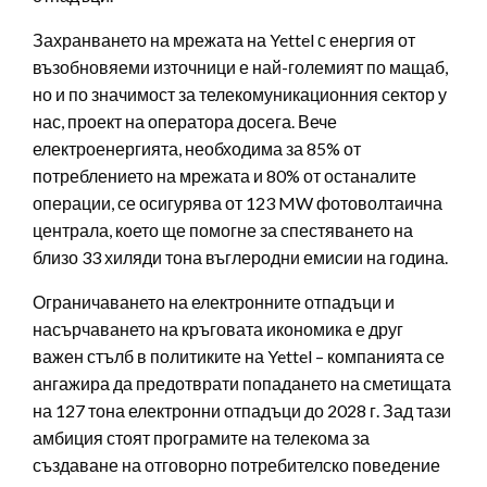
Захранването на мрежата на Yettel с енергия от
възобновяеми източници е най-големият по мащаб,
но и по значимост за телекомуникационния сектор у
нас, проект на оператора досега. Вече
електроенергията, необходима за 85% от
потреблението на мрежата и 80% от останалите
операции, се осигурява от 123 MW фотоволтаична
централа, което ще помогне за спестяването на
близо 33 хиляди тона въглеродни емисии на година.
Ограничаването на електронните отпадъци и
насърчаването на кръговата икономика е друг
важен стълб в политиките на Yettel – компанията се
ангажира да предотврати попадането на сметищата
на 127 тона електронни отпадъци до 2028 г. Зад тази
амбиция стоят програмите на телекома за
създаване на отговорно потребителско поведение