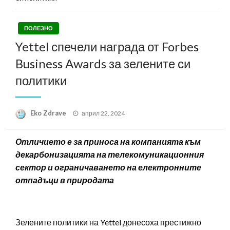
ПОЛЕЗНО
Yettel спечели награда от Forbes
Business Awards за зелените си
политики
Posted
Eko Zdrave
април 22, 2024
on
Отличието е за приноса на компанията към
декарбонизацията на телекомуникационния
сектор и ограничаването на електронните
отпадъци в природата
Зелените политики на Yettel донесоха престижно