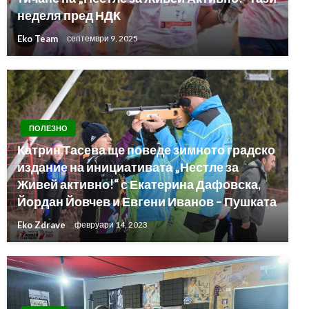
неделя пред НДК
Eko Team
септември 9, 2025
ПОЛЕЗНО
Катрин Тасева ще поведе зимното градско
издание на инициативата „Нестле за
Живей активно!“ с Екатерина Дафовска,
Йордан Йовчев и Евгени Иванов – Пушката
Eko Zdrave
февруари 14, 2023