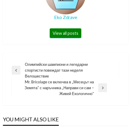
Eko Zdrave
View all posts
Навигация
Олимпийски шампиони и легедарни
спортисти повеждат тази неделя
Previous
Велошествие
Post
Mr. Bricolage се включва в „Месецът на
Земята“ с наръчника „Направи си сам –
Next
Живей Екологично“
Post
YOU MIGHT ALSO LIKE