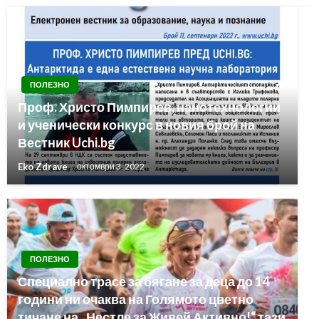
ПОЛЕЗНО
Проф. Христо Пимпирев, нанотехнологии
и ученически конкурс в новия брой на
Вестник Uchi.bg
Eko Zdrave
октомври 3, 2022
ПОЛЕЗНО
Специално трасе за бягане за деца до 14
години ни очаква на Голямото цветно
тичане на „Нестле за Живей Активно!“ тази