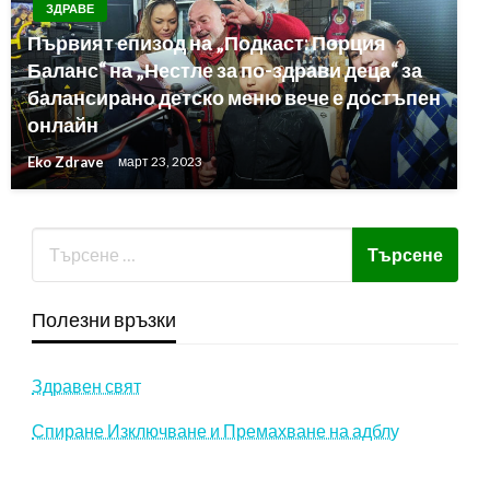
ЗДРАВЕ
Първият епизод на „Подкаст: Порция
Баланс“ на „Нестле за по-здрави деца“ за
балансирано детско меню вече е достъпен
онлайн
Eko Zdrave
март 23, 2023
Полезни връзки
Здравен свят
Спиране Изключване и Премахване на адблу