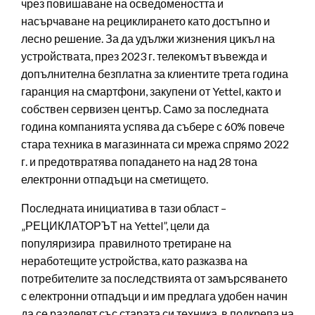
чрез повишаване на осведомеността и
насърчаване на рециклирането като достъпно и
лесно решение. За да удължи жизнения цикъл на
устройствата, през 2023 г. телекомът въвежда и
допълнителна безплатна за клиентите трета година
гаранция на смартфони, закупени от Yettel, както и
собствен сервизен център. Само за последната
година компанията успява да събере с 60% повече
стара техника в магазинната си мрежа спрямо 2022
г. и предотвратява попадането на над 28 тона
електронни отпадъци на сметището.
Последната инициатива в тази област –
„РЕЦИКЛАТОРЪТ на Yettel”, цели да
популяризира правилното третиране на
неработещите устройства, като разказва на
потребителите за последствията от замърсяването
с електронни отпадъци и им предлага удобен начин
да се разделят със старата си техника, в подкрепа на