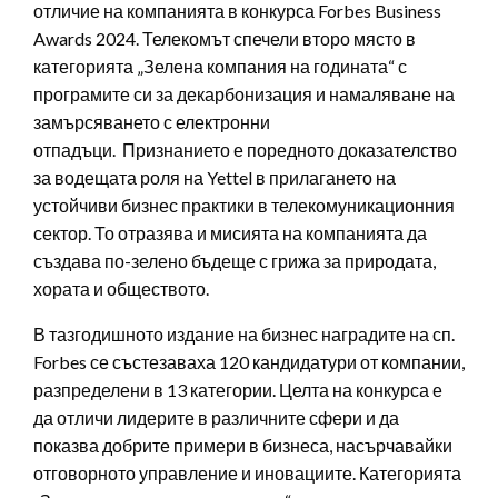
отличие на компанията в конкурса Forbes Business
Awards 2024. Телекомът спечели второ място в
категорията „Зелена компания на годината“ с
програмите си за декарбонизация и намаляване на
замърсяването с електронни
отпадъци. Признанието е поредното доказателство
за водещата роля на Yettel в прилагането на
устойчиви бизнес практики в телекомуникационния
сектор. То отразява и мисията на компанията да
създава по-зелено бъдеще с грижа за природата,
хората и обществото.
В тазгодишното издание на бизнес наградите на сп.
Forbes се състезаваха 120 кандидатури от компании,
разпределени в 13 категории. Целта на конкурса е
да отличи лидерите в различните сфери и да
показва добрите примери в бизнеса, насърчавайки
отговорното управление и иновациите. Категорията