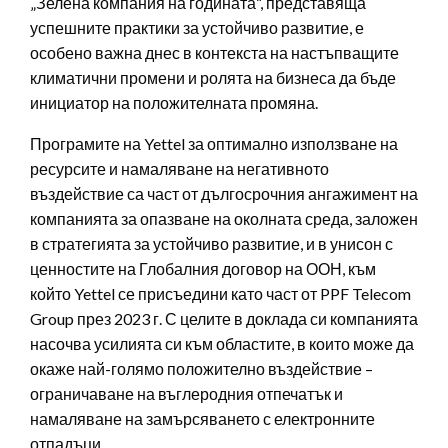
„Зелена компания на годината“, представяща
успешните практики за устойчиво развитие, е
особено важна днес в контекста на настъпващите
климатични промени и ролята на бизнеса да бъде
инициатор на положителната промяна.
Програмите на Yettel за оптимално използване на
ресурсите и намаляване на негативното
въздействие са част от дългосрочния ангажимент на
компанията за опазване на околната среда, заложен
в стратегията за устойчиво развитие, и в унисон с
ценностите на Глобалния договор на ООН, към
който Yettel се присъедини като част от PPF Telecom
Group през 2023 г. С целите в доклада си компанията
насочва усилията си към областите, в които може да
окаже най-голямо положително въздействие –
ограничаване на въглеродния отпечатък и
намаляване на замърсяването с електронните
отпадъци.