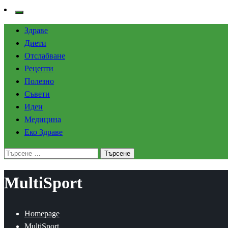
Здраве
Диети
Отслабване
Рецепти
Полезно
Съвети
Идеи
Медицина
Еко Здраве
Търсене
за:
MultiSport
Homepage
MultiSport