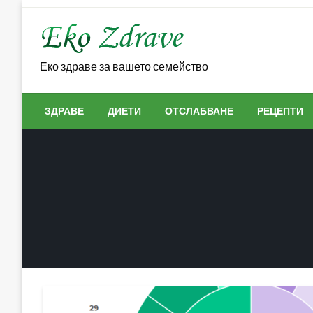
Skip
to
content
Еко здраве за вашето семейство
ЗДРАВЕ
ДИЕТИ
ОТСЛАБВАНЕ
РЕЦЕПТИ