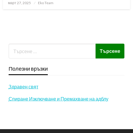
Posted
март 27, 2025
Eko Team
on
Полезни връзки
Здравен свят
Спиране Изключване и Премахване на адблу