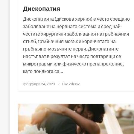
Дископатия
Дископатията (дискова херния) е често срещано
заболяване на нервната система и сред най-
честите хирургични заболявания на гръбначния
стълб, гръбначния мозък и коренчетата на
гръбначно-мозъчните нерви. Дископатиите
настъпват в резултат на често повтарящи се
микротравми или физическо пренапрежение,
като понякога са…
Posted
февруари 24, 2023
Eko Zdrave
on