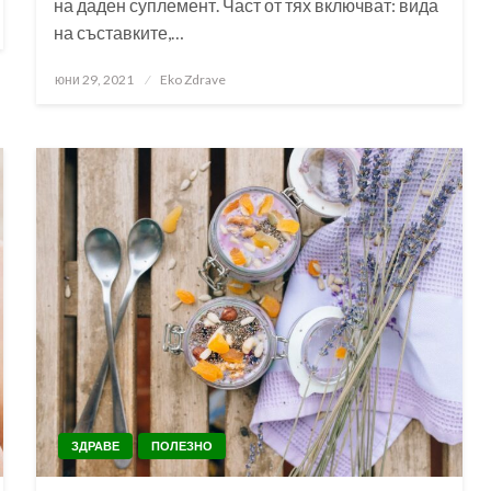
на даден суплемент. Част от тях включват: вида
на съставките,…
Posted
юни 29, 2021
Eko Zdrave
on
ЗДРАВЕ
ПОЛЕЗНО