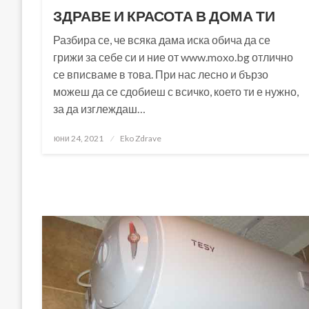
ЗДРАВЕ И КРАСОТА В ДОМА ТИ
Разбира се, че всяка дама иска обича да се
грижи за себе си и ние от www.moxo.bg отлично
се вписваме в това. При нас лесно и бързо
можеш да се сдобиеш с всичко, което ти е нужно,
за да изглеждаш…
Posted
юни 24, 2021
Eko Zdrave
on