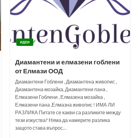
ИДЕИ
Диамантени и елмазени гоблени
от Елмази ООД
Диамантени Гоблени , Диамантена живопис ,
Диамантена мозайка, Диамантени пана ,
Елмазени Гоблени , Елмазена мозайка ,
Елмазени пана ,Елмазна живопис ! ИМА ЛИ
РАЗЛИКА Питате се какви са разликите между
тези изкуства? Няма да намерите разлика
защото става въпрос…