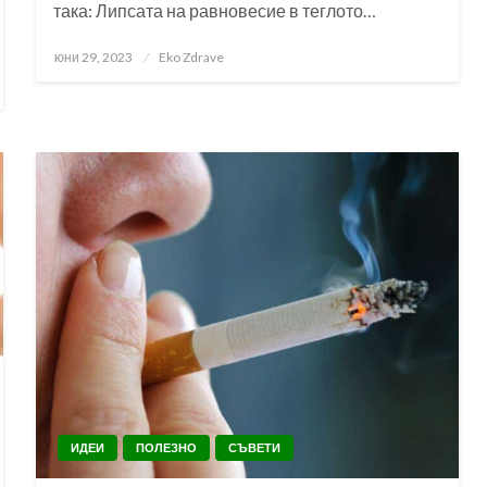
така: Липсата на равновесие в теглото…
Posted
юни 29, 2023
Eko Zdrave
on
ИДЕИ
ПОЛЕЗНО
СЪВЕТИ