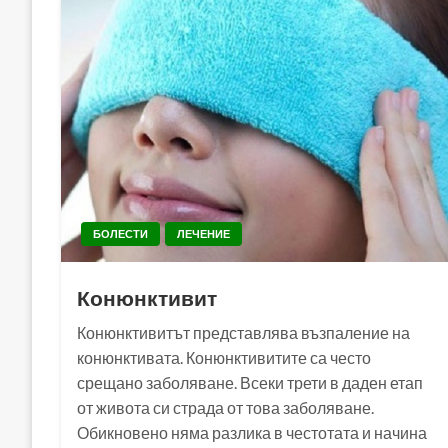
БОЛЕСТИ
ЛЕЧЕНИЕ
Конюнктивит
Конюнктивитът представлява възпаление на
конюнктивата. Конюнктивитите са често
срещано заболяване. Всеки трети в даден етап
от живота си страда от това заболяване.
Обикновено няма разлика в честотата и начина