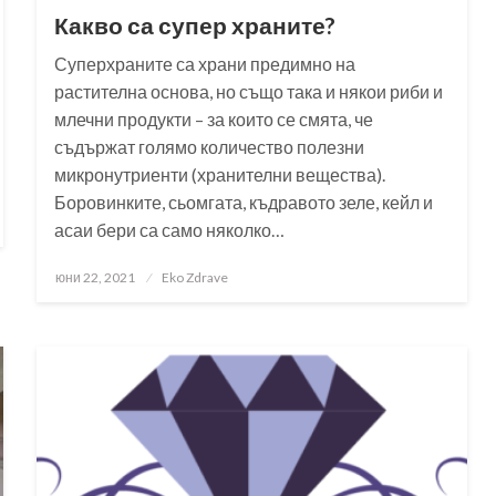
Какво са супер храните?
Суперхраните са храни предимно на
растителна основа, но също така и някои риби и
млечни продукти – за които се смята, че
съдържат голямо количество полезни
микронутриенти (хранителни вещества).
Боровинките, сьомгата, къдравото зеле, кейл и
асаи бери са само няколко…
Posted
юни 22, 2021
Eko Zdrave
on