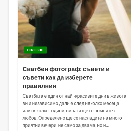
ПОЛЕЗНО
Сватбен фотограф: съвети и
съвети как да изберете
правилния
Сватбата е един от най -красивите дни в живота
ви и независимо дали е след няколко месеца
или няколко години, винаги ще го помните с
любов. Определено ще се насладите на много
приятни вечери, не само за двама, но и…