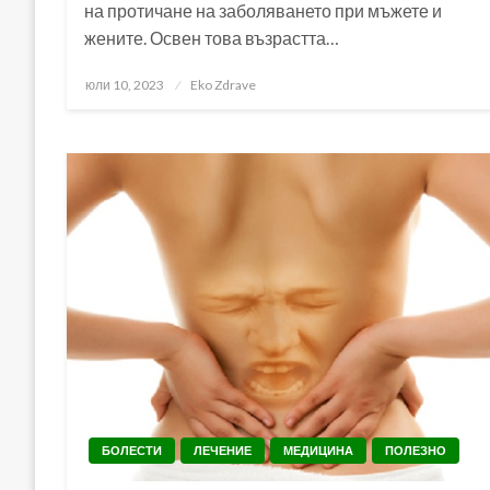
на протичане на заболяването при мъжете и
жените. Освен това възрастта…
Posted
юли 10, 2023
Eko Zdrave
on
БОЛЕСТИ
ЛЕЧЕНИЕ
МЕДИЦИНА
ПОЛЕЗНО