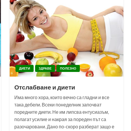
ДИЕТИ
ЗДРАВЕ
ПОЛЕЗНО
Отслабване и диети
Има много хора, които вечно са гладни и все
така дебели. Всеки понеделник започват
поредните диети. Не им липсва ентусиазъм,
полагат усилие и накрая за пореден път са
разочаровани. Дано по-скоро разберат защо е