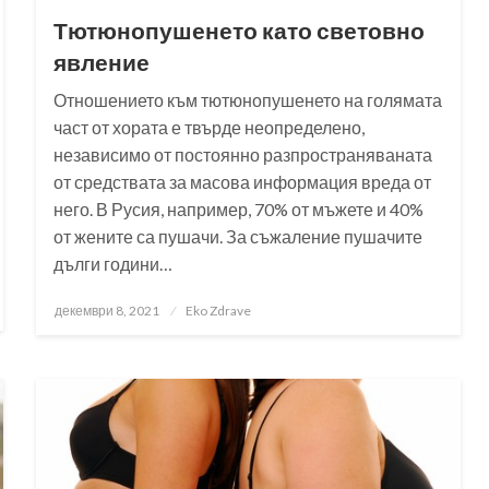
Тютюнопушенето като световно
явление
Отношението към тютюнопушенето на голямата
част от хората е твърде неопределено,
независимо от постоянно разпространяваната
от средствата за масова информация вреда от
него. В Русия, например, 70% от мъжете и 40%
от жените са пушачи. За съжаление пушачите
дълги години…
Posted
декември 8, 2021
Eko Zdrave
on