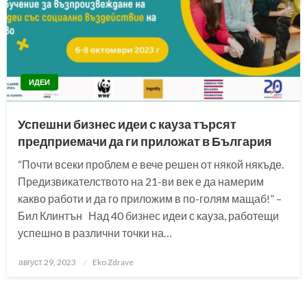
ИДЕИ
Успешни бизнес идеи с кауза търсят
предприемачи да ги приложат в България
“Почти всеки проблем е вече решен от някой някъде.
Предизвикателството на 21-ви век е да намерим
какво работи и да го приложим в по-голям мащаб!” –
Бил Клинтън Над 40 бизнес идеи с кауза, работещи
успешно в различни точки на…
Posted
август 29, 2023
Eko Zdrave
on