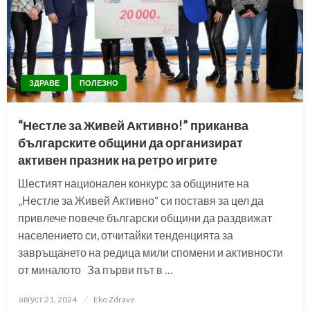
ЗДРАВЕ
ПОЛЕЗНО
“Нестле за Живей Активно!” приканва
българските общини да организират
активен празник на ретро игрите
Шестият национален конкурс за общините на
„Нестле за Живей Активно“ си поставя за цел да
привлече повече български общини да раздвижат
населението си, отчитайки тенденцията за
завръщането на редица мили спомени и активности
от миналото За първи път в …
Posted
август 21, 2024
Eko Zdrave
on