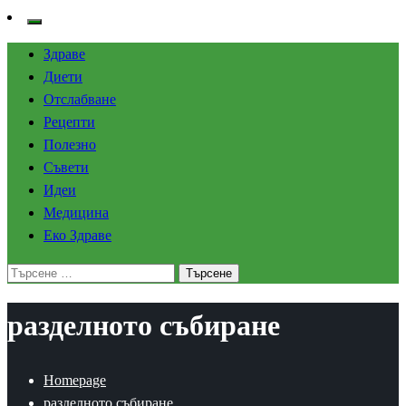
Здраве
Диети
Отслабване
Рецепти
Полезно
Съвети
Идеи
Медицина
Еко Здраве
Търсене
за:
разделното събиране
Homepage
разделното събиране