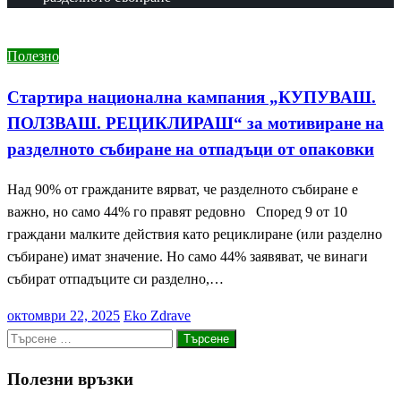
Полезно
Стартира национална кампания „КУПУВАШ.
ПОЛЗВАШ. РЕЦИКЛИРАШ“ за мотивиране на
разделното събиране на отпадъци от опаковки
Над 90% от гражданите вярват, че разделното събиране е
важно, но само 44% го правят редовно Според 9 от 10
граждани малките действия като рециклиране (или разделно
събиране) имат значение. Но само 44% заявяват, че винаги
събират отпадъците си разделно,…
Posted
октомври 22, 2025
Eko Zdrave
on
Търсене
за:
Полезни връзки