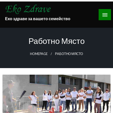
Skip
to
content
Еко здраве за вашето семейство
Работно Място
HOMEPAGE
РАБОТНО МЯСТО