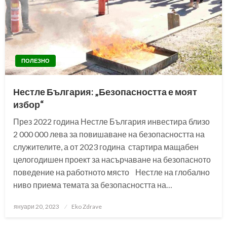
ПОЛЕЗНО
Нестле България: „Безопасността е моят
избор“
През 2022 година Нестле България инвестира близо
2 000 000 лева за повишаване на безопасността на
служителите, а от 2023 година стартира мащабен
целогодишен проект за насърчаване на безопасното
поведение на работното място Нестле на глобално
ниво приема темата за безопасността на…
Posted
януари 20, 2023
Eko Zdrave
on