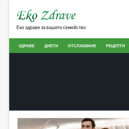
Skip
to
content
Еко здраве за вашето семейство
ЗДРАВЕ
ДИЕТИ
ОТСЛАБВАНЕ
РЕЦЕПТИ