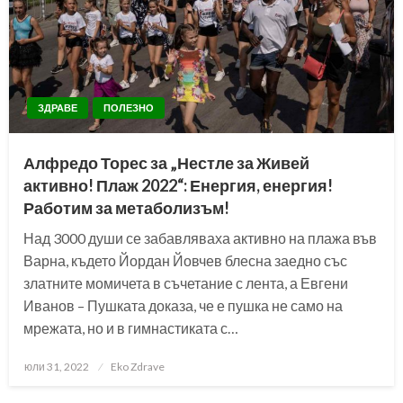
ЗДРАВЕ
ПОЛЕЗНО
Алфредо Торес за „Нестле за Живей
активно! Плаж 2022“: Енергия, енергия!
Работим за метаболизъм!
Над 3000 души се забавляваха активно на плажа във
Варна, където Йордан Йовчев блесна заедно със
златните момичета в съчетание с лента, а Евгени
Иванов – Пушката доказа, че е пушка не само на
мрежата, но и в гимнастиката с…
Posted
юли 31, 2022
Eko Zdrave
on