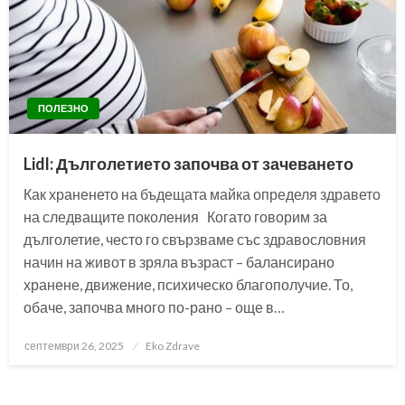
ПОЛЕЗНО
Lidl: Дълголетието започва от зачеването
Как храненето на бъдещата майка определя здравето
на следващите поколения Когато говорим за
дълголетие, често го свързваме със здравословния
начин на живот в зряла възраст – балансирано
хранене, движение, психическо благополучие. То,
обаче, започва много по-рано – още в…
Posted
септември 26, 2025
Eko Zdrave
on