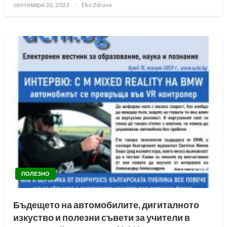
Posted
септември 30, 2023
Eko Zdrave
on
ПОЛЕЗНО
Бъдещето на автомобилите, дигиталното
изкуство и полезни съвети за учители в