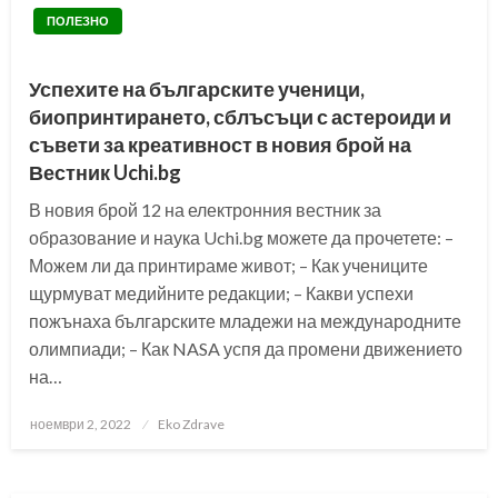
ПОЛЕЗНО
Успехите на българските ученици,
биопринтирането, сблъсъци с астероиди и
съвети за креативност в новия брой на
Вестник Uchi.bg
В новия брой 12 на електронния вестник за
образование и наука Uchi.bg можете да прочетете: –
Можем ли да принтираме живот; – Как учениците
щурмуват медийните редакции; – Какви успехи
пожънаха българските младежи на международните
олимпиади; – Как NASA успя да промени движението
на…
Posted
ноември 2, 2022
Eko Zdrave
on