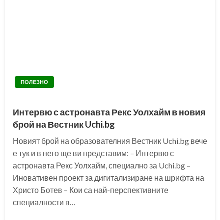
ПОЛЕЗНО
Интервю с астронавта Рекс Уолхайм в новия
брой на Вестник Uchi.bg
Новият брой на образователния Вестник Uchi.bg вече
е тук и в него ще ви представим: – Интервю с
астронавта Рекс Уолхайм, специално за Uchi.bg –
Иновативен проект за дигитализиране на шрифта на
Христо Ботев – Кои са най-перспективните
специалности в…