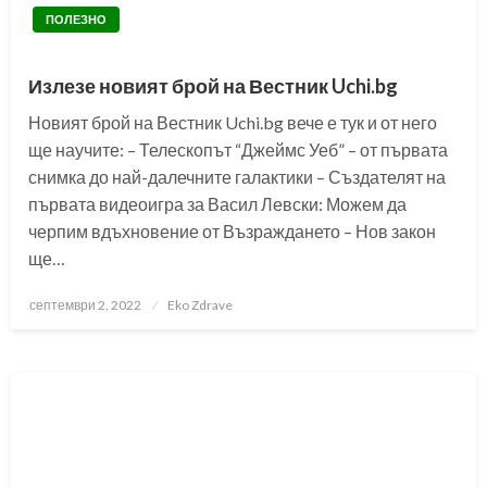
ПОЛЕЗНО
Излезе новият брой на Вестник Uchi.bg
Новият брой на Вестник Uchi.bg вече е тук и от него
ще научите: – Телескопът “Джеймс Уеб” – от първата
снимка до най-далечните галактики – Създателят на
първата видеоигра за Васил Левски: Можем да
черпим вдъхновение от Възраждането – Нов закон
ще…
Posted
септември 2, 2022
Eko Zdrave
on