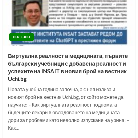
ПОЛЕЗНО
Виртуална реалност в медицината, първите
български учебници с добавена реалност и
успехите на INSAIT в новия брой на вестник
Uchi.bg
Новата учебна година започна, а с нея излиза и
новият брой на вестник Uchi.bg, от който можете да
научите: – Как виртуалната реалност подпомага
бъдещите лекари в овладяването на медицината
дори за проблеми като неволно изпускане на урина; –
Как…