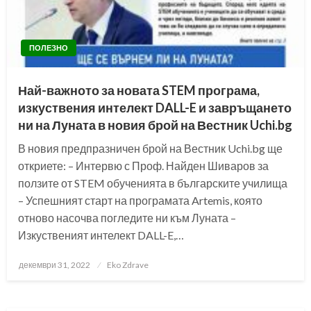
ПОЛЕЗНО
Най-важното за новата STEM програма,
изкуствения интелект DALL-E и завръщането
ни на Луната в новия брой на Вестник Uchi.bg
В новия предпразничен брой на Вестник Uchi.bg ще
откриете: – Интервю с Проф. Найден Шиваров за
ползите от STEM обученията в българските училища
– Успешният старт на програмата Artemis, която
отново насочва погледите ни към Луната –
Изкуственият интелект DALL-E,…
Posted
декември 31, 2022
Eko Zdrave
on