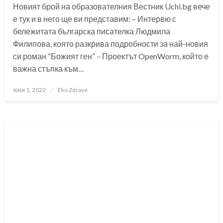
Новият брой на образователния Вестник Uchi.bg вече
е тук и в него ще ви представим: – Интервю с
бележитата българска писателка Людмила
Филипова, която разкрива подробности за най-новия
си роман “Божият ген” – Проектът OpenWorm, който е
важна стъпка към…
Posted
юни 1, 2022
Eko Zdrave
on