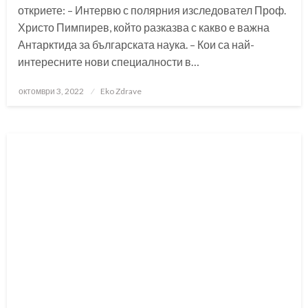
откриете: – Интервю с полярния изследовател Проф.
Христо Пимпирев, който разказва с какво е важна
Антарктида за българската наука. – Кои са най-
интересните нови специалности в…
Posted
октомври 3, 2022
Eko Zdrave
on