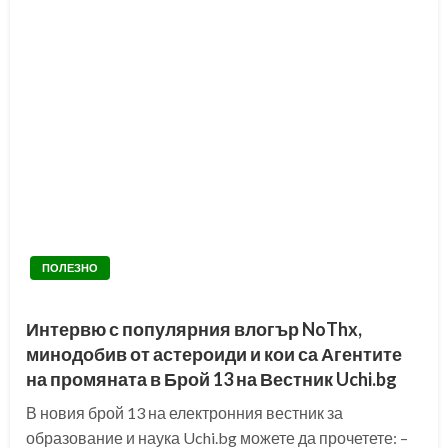
ПОЛЕЗНО
Интервю с популярния влогър NoThx,
минодобив от астероиди и кои са Агентите
на промяната в Брой 13 на Вестник Uchi.bg
В новия брой 13 на електронния вестник за
образование и наука Uchi.bg можете да прочетете: –