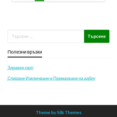
публикациите
на
страници
Полезни връзки
Здравен свят
Спиране Изключване и Премахване на адблу
Theme by Silk Themes