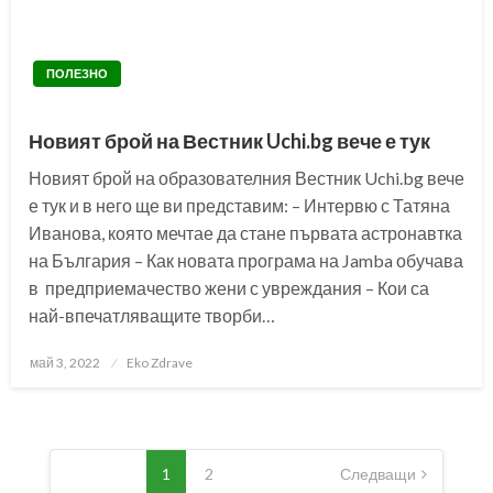
ПОЛЕЗНО
Новият брой на Вестник Uchi.bg вече е тук
Новият брой на образователния Вестник Uchi.bg вече
е тук и в него ще ви представим: – Интервю с Татяна
Иванова, която мечтае да стане първата астронавтка
на България – Как новата програма на Jamba обучава
в предприемачество жени с увреждания – Кои са
най-впечатляващите творби…
Posted
май 3, 2022
Eko Zdrave
on
Разделяне
на
1
2
Следващи