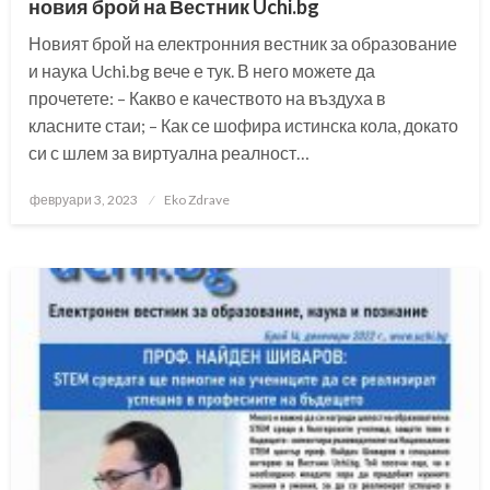
новия брой на Вестник Uchi.bg
Новият брой на електронния вестник за образование
и наука Uchi.bg вече е тук. В него можете да
прочетете: – Какво е качеството на въздуха в
класните стаи; – Как се шофира истинска кола, докато
си с шлем за виртуална реалност…
Posted
февруари 3, 2023
Eko Zdrave
on