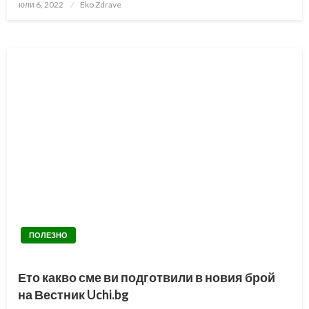
Posted
юли 6, 2022
Eko Zdrave
on
ПОЛЕЗНО
Ето какво сме ви подготвили в новия брой
на Вестник Uchi.bg