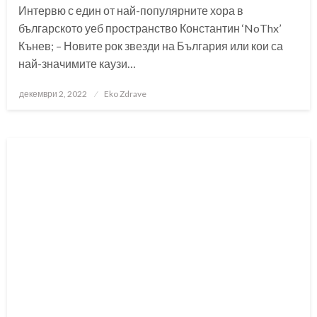
Интервю с един от най-популярните хора в
българското уеб пространство Константин ‘NoThx’
Кънев; – Новите рок звезди на България или кои са
най-значимите каузи…
Posted
декември 2, 2022
Eko Zdrave
on