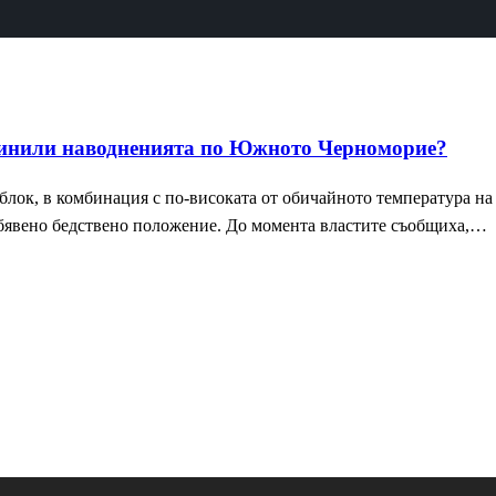
ичинили наводненията по Южното Черноморие?
блок, в комбинация с по-високата от обичайното температура н
явено бедствено положение. До момента властите съобщиха,…