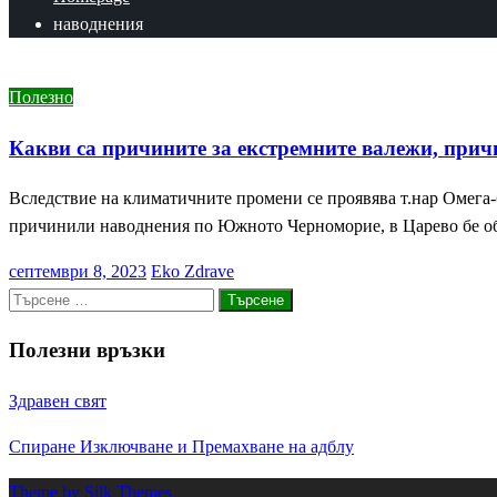
наводнения
Полезно
Какви са причините за екстремните валежи, пр
Вследствие на климатичните промени се проявява т.нар Омега-
причинили наводнения по Южното Черноморие, в Царево бе об
Posted
септември 8, 2023
Eko Zdrave
on
Търсене
за:
Полезни връзки
Здравен свят
Спиране Изключване и Премахване на адблу
Theme by Silk Themes