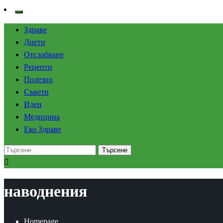
Здраве
Диети
Отслабване
Рецепти
Полезно
Съвети
Идеи
Медицина
Еко Здраве
Търсене
за:
наводнения
Homepage