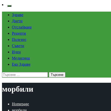
Здраве
Диети
Отслабване
Рецепти
Полезно
Съвети
Идеи
Медицина
Еко Здраве
Търсене
за:
морбили
Homepage
морбили