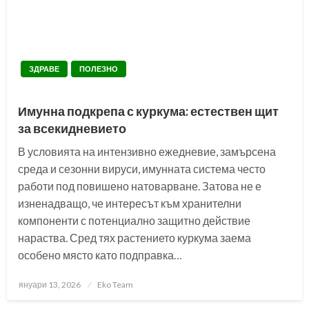
ЗДРАВЕ
ПОЛЕЗНО
Имунна подкрепа с куркума: естествен щит
за всекидневието
В условията на интензивно ежедневие, замърсена
среда и сезонни вируси, имунната система често
работи под повишено натоварване. Затова не е
изненадващо, че интересът към хранителни
компоненти с потенциално защитно действие
нараства. Сред тях растението куркума заема
особено място като подправка…
Posted
януари 13, 2026
Eko Team
on