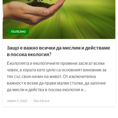
ПОЛЕЗНО
Защо е важно всички да мислим и действаме
в посока екология?
Екологията и екологичните промени засягат всеки
човек, а хората като цяло са основният виновник за
тях със своя начин на живот. От изключителна
важност е всеки да прави малки стъпки, да започне
да мисли и действа в посока екология и…
Posted
април 1, 2022
Eko Zdrave
on