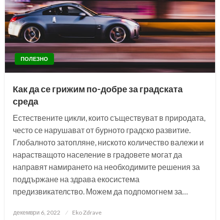
ПОЛЕЗНО
Как да се грижим по-добре за градската
среда
Естествените цикли, които съществуват в природата,
често се нарушават от бурното градско развитие.
Глобалното затопляне, ниското количество валежи и
нарастващото население в градовете могат да
направят намирането на необходимите решения за
поддържане на здрава екосистема
предизвикателство. Можем да подпомогнем за…
Posted
декември 6, 2022
Eko Zdrave
on