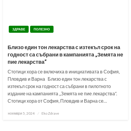
ЗДРАВЕ
ПОЛЕЗНО
Близо един тон лекарства с изтекъл срок на
годност са събрани в кампанията „Земята не
пие лекарства“
Стотици хора се включиха в инициативата в София,
Пловдив и Варна Близо един тон лекарства с
изтекъл срок на годност са събрани в пилотното
издание на кампанията „Земята не пие лекарства“.
Стотици хора от София, Пловдив и Варна се…
Posted
ноември 5, 2024
Eko Zdrave
on