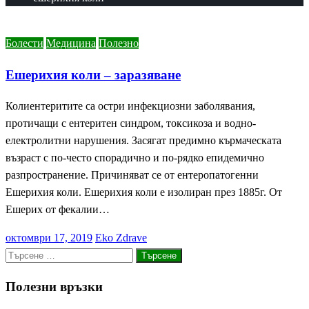
Болести
Медицина
Полезно
Ешерихия коли – заразяване
Колиентеритите са остри инфекциозни заболявания,
протичащи с ентеритен синдром, токсикоза и водно-
електролитни нарушения. Засягат предимно кърмаческата
възраст с по-често спорадично и по-рядко епидемично
разпространение. Причиняват се от ентеропатогенни
Ешерихия коли. Ешерихия коли е изолиран през 1885г. От
Ешерих от фекалии…
Posted
октомври 17, 2019
Eko Zdrave
on
Търсене
за:
Полезни връзки