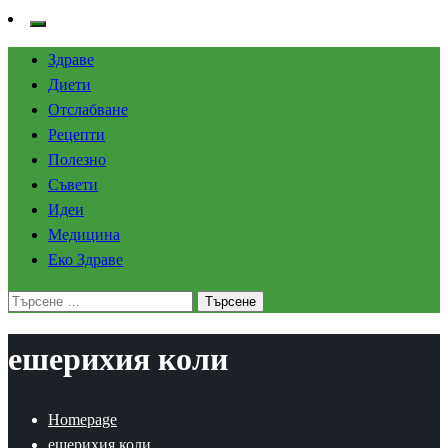
Здраве
Диети
Отслабване
Рецепти
Полезно
Съвети
Идеи
Медицина
Еко Здраве
Търсене
за:
ешерихия коли
Homepage
ешерихия коли