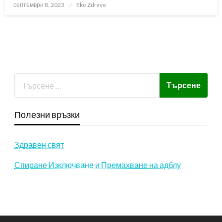
Posted
септември 8, 2023
Eko Zdrave
on
Полезни връзки
Здравен свят
Спиране Изключване и Премахване на адблу