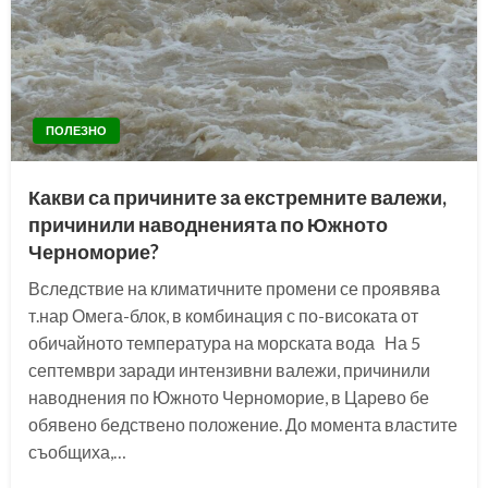
ПОЛЕЗНО
Какви са причините за екстремните валежи,
причинили наводненията по Южното
Черноморие?
Вследствие на климатичните промени се проявява
т.нар Омега-блок, в комбинация с по-високата от
обичайното температура на морската вода На 5
септември заради интензивни валежи, причинили
наводнения по Южното Черноморие, в Царево бе
обявено бедствено положение. До момента властите
съобщиха,…