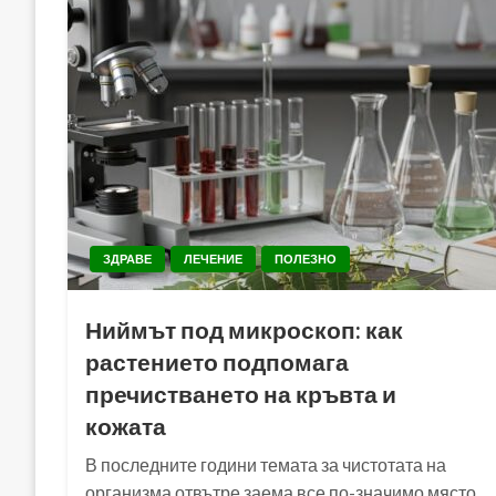
ЗДРАВЕ
ЛЕЧЕНИЕ
ПОЛЕЗНО
Ниймът под микроскоп: как
растението подпомага
пречистването на кръвта и
кожата
В последните години темата за чистотата на
организма отвътре заема все по-значимо място