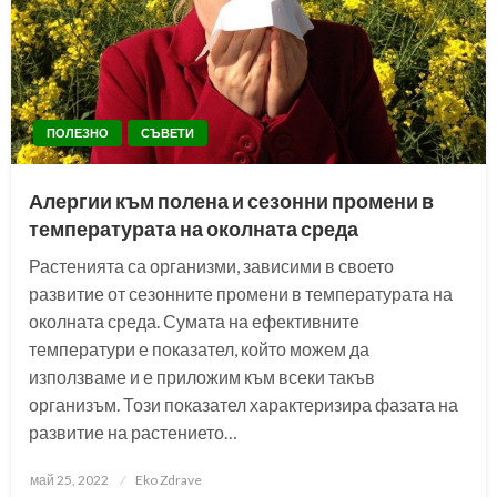
ПОЛЕЗНО
СЪВЕТИ
Алергии към полена и сезонни промени в
температурата на околната среда
Растенията са организми, зависими в своето
развитие от сезонните промени в температурата на
околната среда. Сумата на ефективните
температури е показател, който можем да
използваме и е приложим към всеки такъв
организъм. Този показател характеризира фазата на
развитие на растението…
Posted
май 25, 2022
Eko Zdrave
on