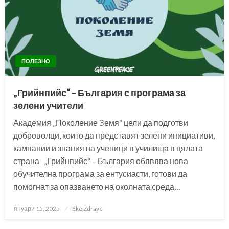
ПОЛЕЗНО
„Грийнпийс“ – България с програма за
зелени учители
Академия „Поколение Земя“ цели да подготви
доброволци, които да представят зелени инициативи,
кампании и знания на ученици в училища в цялата
страна „Грийнпийс“ – България обявява нова
обучителна програма за ентусиасти, готови да
помогнат за опазването на околната среда…
Posted
януари 15, 2025
Eko Zdrave
on