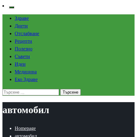
Здраве
Диети
Отслабване
Рецепти
Полезно
Съвети
Идеи
Медицина
Еко Здраве
Търсене
за:
автомобил
Homepage
автомобил