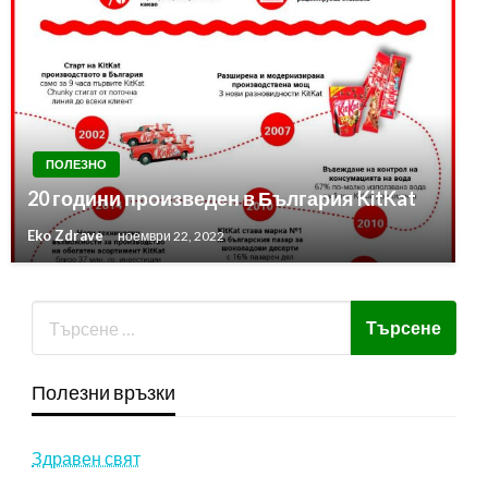
ПОЛЕЗНО
20 години произведен в България KitKat
Eko Zdrave
ноември 22, 2022
Полезни връзки
Здравен свят