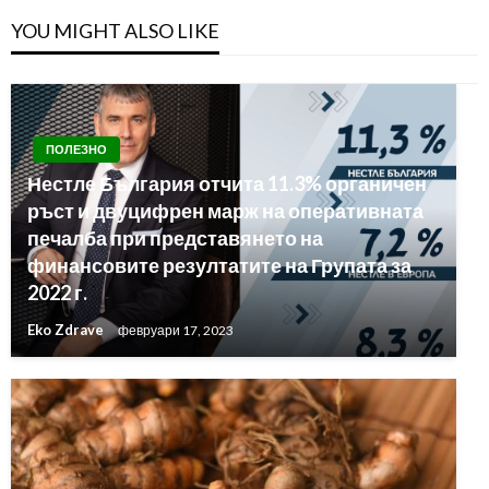
YOU MIGHT ALSO LIKE
ПОЛЕЗНО
Нестле България отчита 11.3% органичен
ръст и двуцифрен марж на оперативната
печалба при представянето на
финансовите резултатите на Групата за
2022 г.
Eko Zdrave
февруари 17, 2023