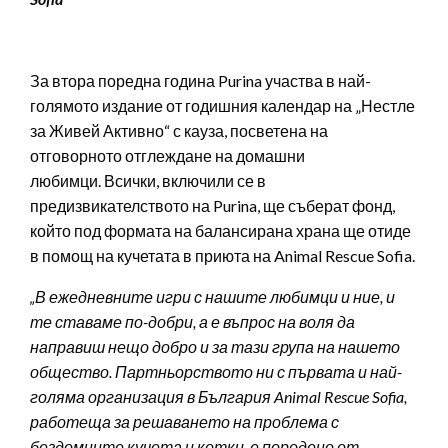
За втора поредна година Purina участва в най-
голямото издание от годишния календар на „Нестле
за Живей Активно“ с кауза, посветена на
отговорното отглеждане на домашни
любимци. Всички, включили се в
предизвикателството на Purina, ще съберат фонд,
който под формата на балансирана храна ще отиде
в помощ на кучетата в приюта на Animal Rescue Sofia.
„В ежедневните игри с нашите любимци и ние, и
те ставаме по-добри, а е въпрос на воля да
направиш нещо добро и за тази група на нашето
общество. Партньорството ни с първата и най-
голяма организация в България
Animal Rescue Sofia,
работеща за решаването на проблема с
бездомните кучета и котки, е породено от