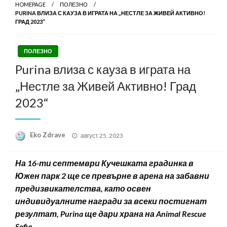
HOMEPAGE
ПОЛЕЗНО
PURINA ВЛИЗА С КАУЗА В ИГРАТА НА „НЕСТЛЕ ЗА ЖИВЕЙ АКТИВНО!
ГРАД 2023“
ПОЛЕЗНО
Purina влиза с кауза в играта на
„Нестле за Живей Активно! Град
2023“
Posted
Eko Zdrave
август 25, 2023
on
На 16-ти септември Кучешката градинка в
Южен парк 2 ще се превърне в арена на забавни
предизвикателства, като освен
индивидуалните награди за всеки постигнат
резултат,
Purina
ще дари храна на
Animal Rescue
Sofia