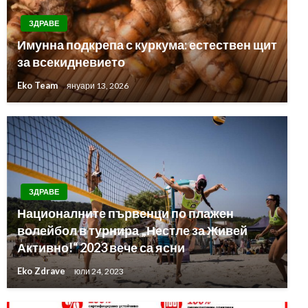
ЗДРАВЕ
Имунна подкрепа с куркума: естествен щит
за всекидневието
Eko Team
януари 13, 2026
ЗДРАВЕ
Националните първенци по плажен
волейбол в турнира „Нестле за Живей
Активно!“ 2023 вече са ясни
Eko Zdrave
юли 24, 2023