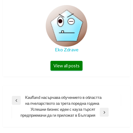
Eko Zdrave
View all posts
Навигация
Kaufland насърчава обучението в областта
Previous
на пчеларството за трета поредна година
Post
Успешни бизнес идеи с кауза търсят
Next
предприемачи да ги приложат в България
Post