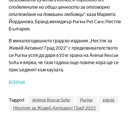
споделените ни общи ценности за отговорно
отглеждане на домашни любимци“
,
каза Мариета
Йорданова, Бранд мениджър Purina Pet Care, Нестле
България.
В миналогодишното градско издание „Нестле за
Живей Активно! Град 2022“ с предизвикателството
си Purina успя да дари 610 кг храна на Аnimal Rescue
Sofia и вярва, че тази година още повече хора ще се
присъединят към каузата.
lickimat
Tagged:
Animal Rescue Sofia
Purina
кауза
Нестле за Живей Активно! Град 2023