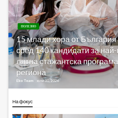
ПОЛЕЗНО
15 млади хора от България
сред 140 кандидати за на
лятна стажантска програма
региона
Eko Team
юли 30, 2026
На фокус