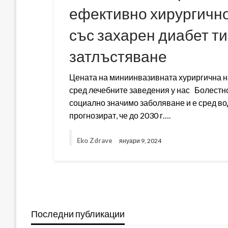
ефективно хирургично
със захарен диабет ти
затлъстяване
Цената на миниинвазивната хуриргична н
сред лечебните заведения у нас Болестн
социално значимо заболяване и е сред в
прогнозират, че до 2030 г….
Eko Zdrave
януари 9, 2024
Последни публикации