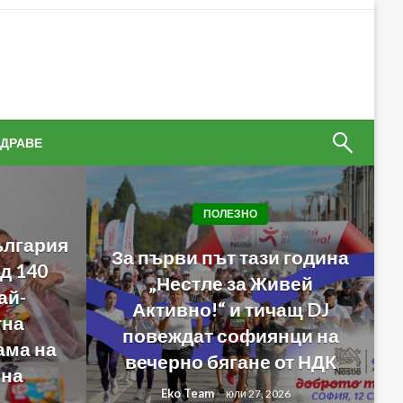
ЗДРАВЕ
ПОЛЕЗНО
ългария
За първи път тази година
д 140
„Нестле за Живей
ай-
Активно!“ и тичащ DJ
тна
повеждат софиянци на
ама на
вечерно бягане от НДК
она
Eko Team
юли 27, 2026