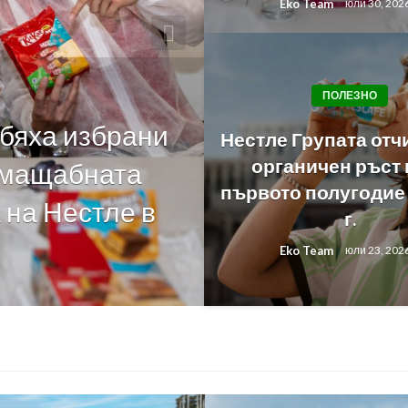
Eko Team
юли 30, 202
ПОЛЕЗНО
 бяха избрани
ПОЛЕЗНО
Нестле Групата отч
органичен ръст 
й-мащабната
За първи път 
първото полугодие 
 на Нестле в
Живей Активн
г.
софиянци на 
Eko Team
юли 23, 202
Eko Team
юли 27, 2026