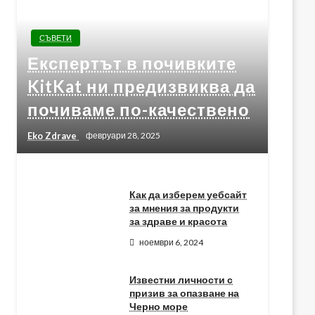
СЪВЕТИ
Експертът в почивките
KitKat ни предизвиква да
почиваме по-качествено
Eko Zdrave
февруари 28, 2025
Как да изберем уебсайт
за мнения за продукти
за здраве и красота
ноември 6, 2024
Известни личности с
призив за опазване на
Черно море