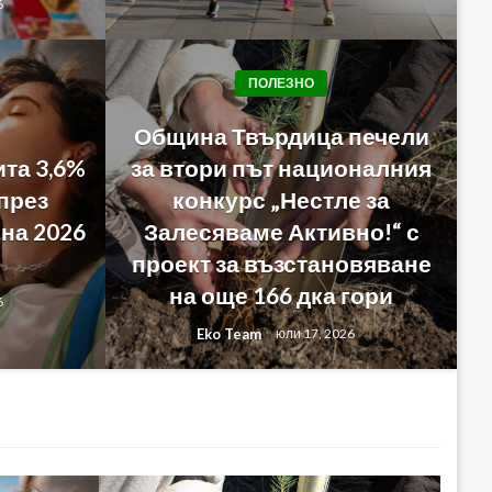
6
ПОЛЕЗНО
Община Твърдица печели
ита 3,6%
за втори път националния
през
конкурс „Нестле за
тази година „Нестле за
на 2026
Залесяваме Активно!“ с
о!“ и тичащ DJ повеждат
проект за възстановяване
на още 166 дка гори
вечерно бягане от НДК
6
Eko Team
юли 17, 2026