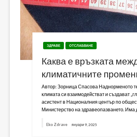
ЗДРАВЕ
ОТСЛАБВАНЕ
Каква е връзката меж
климатичните промен
Автор: Зорница Спасова Наднорменото те
климата си взаимодействат и създават „г
асистент в Националния център по общес
Министерство на здравеопазването. Има 
Eko Zdrave
януари 9, 2025