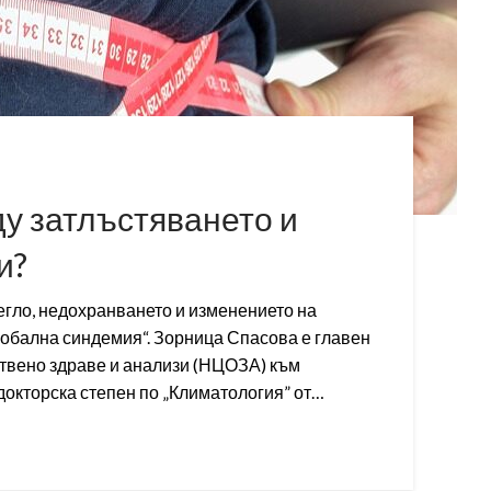
ду затлъстяването и
и?
гло, недохранването и изменението на
лобална синдемия“. Зорница Спасова е главен
твено здраве и анализи (НЦОЗА) към
докторска степен по „Климатология” от…