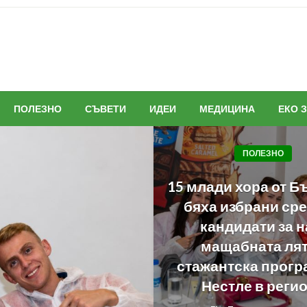
ПОЛЕЗНО
СЪВЕТИ
ИДЕИ
МЕДИЦИНА
ЕКО 
ПОЛЕЗНО
15 млади хора от Б
бяха избрани сре
кандидати за н
мащабната ля
стажантска прогр
Нестле в реги