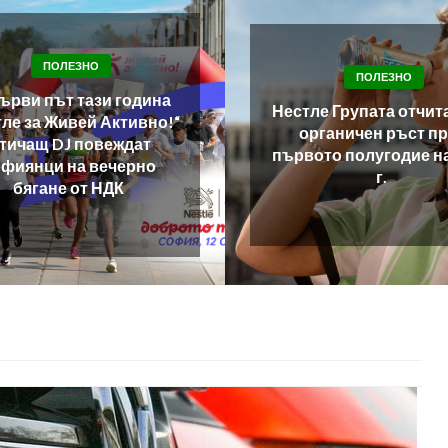
ПОЛЕЗНО
ПОЛЕЗНО
Община Твърдица п
ле Групата отчита 3,6%
за втори път национ
рганичен ръст през
конкурс „Нестле 
ото полугодие на 2026
Залесяваме Активно
г.
проект за възстанов
на още 166 дка го