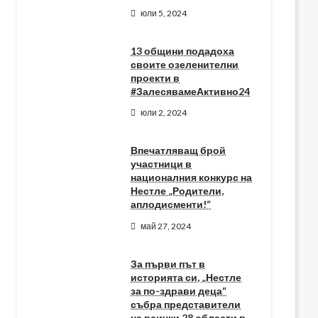
юли 5, 2024
13 общини подадоха
своите озеленителни
проекти в
#ЗалесявамеАктивно24
юли 2, 2024
Впечатляващ брой
участници в
националния конкурс на
Нестле „Родители,
аплодисменти!“
май 27, 2024
За първи път в
историята си, „Нестле
за по-здрави деца“
събра представители
на всички 28 области в