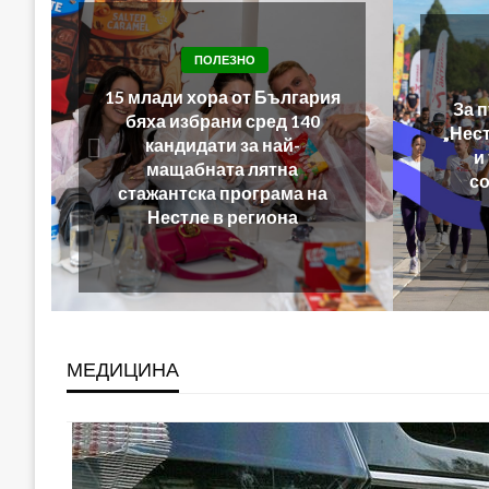
ПОЛЕЗНО
За първи път тази година
Нест
„Нестле за Живей Активно!“
о
и тичащ DJ повеждат
първ
софиянци на вечерно
бягане от НДК
МЕДИЦИНА