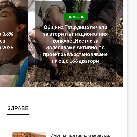
ечели
ПОЛЕЗНО
алния
Плогингът е новият
за
джогинг за стотици
!“ с
бургаски семейства
яване
ри
ЗДРАВЕ
Имунна подкрепа с куркума: