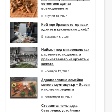
естествен щит за
всекидневието
януари 13, 2026
Кой яде брашното, ориза и
ядките в кухненския шкаф?
декември 6, 2025
Ниймът под микроскоп: как
растението подпомага
пречистването на кръвта и
кожата
ноември 12, 2025
Здравословно семейно
меню с мултикукър – бързи
и полезни рецепти
септември 10, 2025
Стевията: по-сладка,
безвредна, устойчива