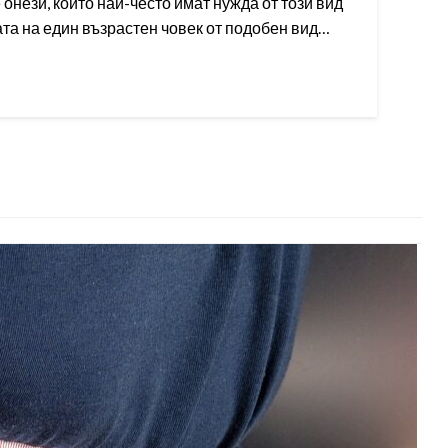
е онези, които най-често имат нужда от този вид
ата на един възрастен човек от подобен вид…