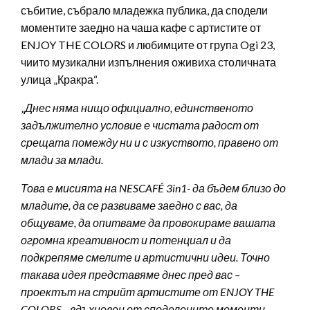
събитие, събрало младежка публика, да сподели
моментите заедно на чаша кафе с артистите от
ENJOY THE COLORS и любимците от група Ogi 23,
чиито музикални изпълнения оживиха столичната
улица „Кракра“.
„
Днес няма нищо официално, единственото
задължително условие е чистата радост от
срещата помежду ни и с изкуството, правено от
млади за млади.
Това е мисията на NESCAFÉ 3in1- да бъдем близо до
младите, да се развиваме заедно с вас, да
общуваме, да опитваме да провокираме вашата
огромна креативност и потенциал и да
подкрепяме смелите и артистични идеи. Точно
такава идея представяме днес пред вас –
проектът на стрийт артистите от ENJOY THE
COLORS, вдъхновен от споделените моменти