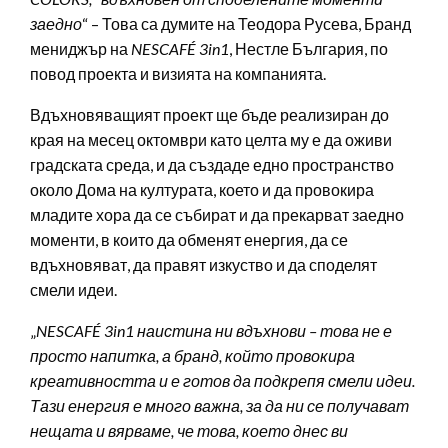
заедно
“ – Това са думите на Теодора Русева, Бранд
мениджър на
NESCAFÉ 3in1
, Нестле България, по
повод проекта и визията на компанията.
Вдъхновяващият проект ще бъде реализиран до
края на месец октомври като целта му е да оживи
градската среда, и да създаде едно пространство
около Дома на културата, което и да провокира
младите хора да се събират и да прекарват заедно
моменти, в които да обменят енергия, да се
вдъхновяват, да правят изкуство и да споделят
смели идеи.
„
NESCAFÉ 3in1 наистина ни вдъхнови – това не е
просто напитка, а бранд, който провокира
креативността и е готов да подкрепя смели идеи.
Тази енергия е много важна, за да ни се получават
нещата и вярваме, че това, което днес ви