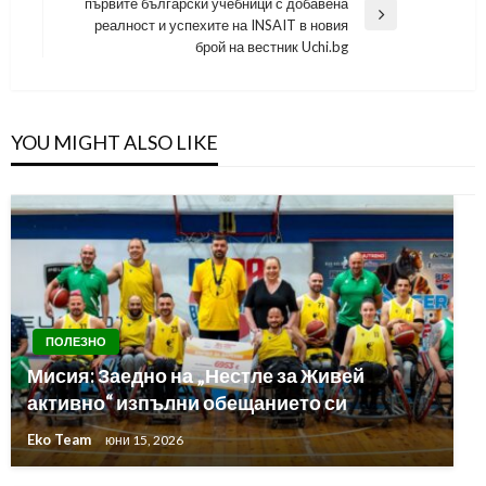
първите български учебници с добавена
Next
реалност и успехите на INSAIT в новия
Post
брой на вестник Uchi.bg
YOU MIGHT ALSO LIKE
ПОЛЕЗНО
Мисия: Заедно на „Нестле за Живей
активно“ изпълни обещанието си
Eko Team
юни 15, 2026