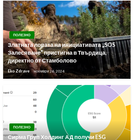
ПОЛЕЗНО
Златната лопата на инициативата „SOS
Залесяване“ пристигна в Твърдица,
директно от Стамболово
Eko Zdrave
ноември 26, 2024
ПОЛЕЗНО
Сирма Груп Холдинг АД получи ESG