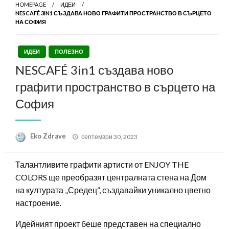
HOMEPAGE
ИДЕИ
NESCAFÉ 3IN1 СЪЗДАВА НОВО ГРАФИТИ ПРОСТРАНСТВО В СЪРЦЕТО
НА СОФИЯ
ИДЕИ
ПОЛЕЗНО
NESCAFÉ 3in1 създава ново
графити пространство в сърцето на
София
Posted
Eko Zdrave
септември 30, 2023
on
Талантливите графити артисти от ENJOY THE
COLORS ще преобразят централната стена на Дом
на културата „Средец“, създавайки уникално цветно
настроение.
Идейният проект беше представен на специално