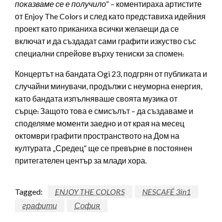
показваме се е получило
“ – коментираха артистите
от Enjoy The Colors и след като представиха идейния
проект като приканиха всички желаещи да се
включат и да създадат сами графити изкуство със
специални спрейове върху тениски за спомен
.
Концертът на бандата Ogi 23, подгрян от публиката и
случайни минувачи, продължи с неуморна енергия,
като бандата изпълняваше своята музика от
сърце
.
Защото това е смисълът – да създаваме и
споделяме моменти заедно и от края на месец
октомври графити пространството на Дом на
културата „Средец“ ще се превърне в постоянен
притегателен център за млади хора.
Tagged:
ENJOY THE COLORS
NESCAFÉ 3in1
графити
София