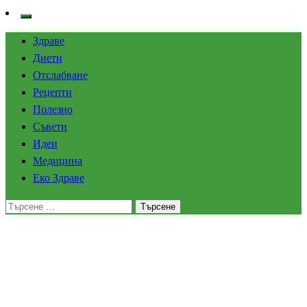
Здраве
Диети
Отслабване
Рецепти
Полезно
Съвети
Идеи
Медицина
Еко Здраве
Търсене
за:
Homepage
Болести
Частна линейка в София: Какво предлага тази услуга