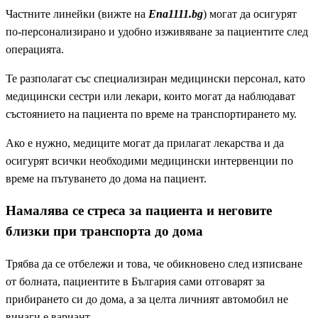
Частните линейки (вижте на
Ena1111.bg
) могат да осигурят
по-персонализирано и удобно изживяване за пациентите след
операцията.
Те разполагат със специализиран медицински персонал, като
медицински сестри или лекари, които могат да наблюдават
състоянието на пациента по време на транспортирането му.
Ако е нужно, медиците могат да прилагат лекарства и да
осигурят всички необходими медицински интервенции по
време на пътуването до дома на пациент.
Намалява се стреса за пациента и неговите
близки при транспорта до дома
Трябва да се отбележи и това, че обикновено след изписване
от болната, пациентите в България сами отговарят за
прибирането си до дома, а за целта личният автомобил не
винаги е вариант.