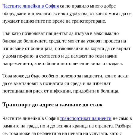
Частните линейки в София
са по правило много добре
оборудвани и предлагат всички удобства, от които могат да се
нуждаят пациентите по време на транспортиране.
Тъй като позволяват пациентът да пътува в максимално
близка до болничната среда, те могат да ускорят процеса на
изписване от болницата, позволявайки на хората да се върнат
у дома по-рано, а съответно и да намалят по този начин
напрежението, което болничното лечение винаги създава.
Това може да бъде особено полезно за пациенти, които искат
да се възстановят в познатата си среда и да избегнат
потенциалния риск от инфекции, придобити в болница.
Транспорт до адрес и качване до етаж
Частните линейки в София
транспортират пациенти
не само в
рамките на града, но и до всички краища на страната. Разбира
се, това може да рефлектира на цената на услугата, като с