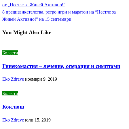
Post
от „Нестле за Живей Активно!“
Next
8 предизвикателства, ретро игри и маратон на “Нестле за
Post
Живей Активно!” на 15 септември
You Might Also Like
Болести
Гинекомастия – лечение, операция и симптоми
Eko Zdrave
ноември 9, 2019
Болести
Коклюш
Eko Zdrave
юли 15, 2019