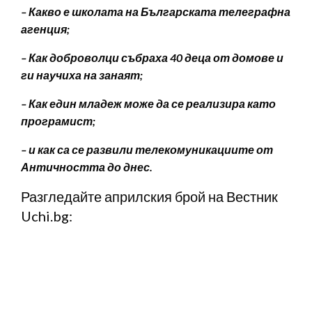
– Какво е школата на Българската телеграфна
агенция;
– Как доброволци събраха 40 деца от домове и
ги научиха на занаят;
– Как един младеж може да се реализира като
програмист;
– и как са се развили телекомуникациите от
Античността до днес.
Разгледайте априлския брой на Вестник
Uchi.bg: