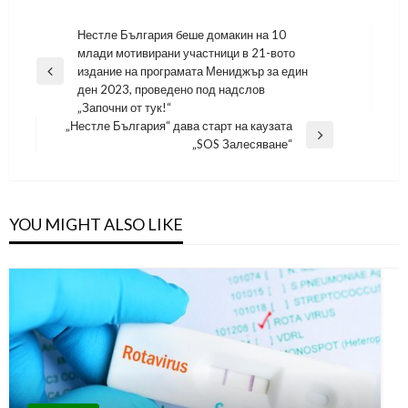
Навигация
Нестле България беше домакин на 10
млади мотивирани участници в 21-вото
издание на програмата Мениджър за един
Previous
ден 2023, проведено под надслов
Post
„Започни от тук!“
„Нестле България“ дава старт на каузата
Next
„SOS Залесяване“
Post
YOU MIGHT ALSO LIKE