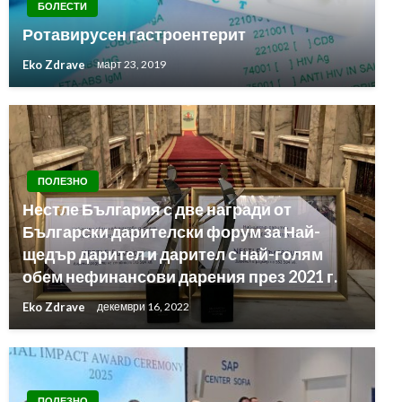
БОЛЕСТИ
Ротавирусен гастроентерит
Eko Zdrave
март 23, 2019
ПОЛЕЗНО
Нестле България с две награди от
Български дарителски форум за Най-
щедър дарител и дарител с най-голям
обем нефинансови дарения през 2021 г.
Eko Zdrave
декември 16, 2022
ПОЛЕЗНО