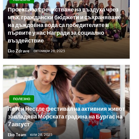
Проекти за пречистване на въздуха чрез
мъх, граждански бюджети и съхраняване
на дъждовна вода са победителите в
първите у нас Награди за социално
въздействие
Eko Zdrave
октомври 28, 2025
ПОЛЕЗНО
Летен Нестле фестивал на активния живот
завладява Морската градина на Бургас на
7 август
Eko Team
юли 28, 2025