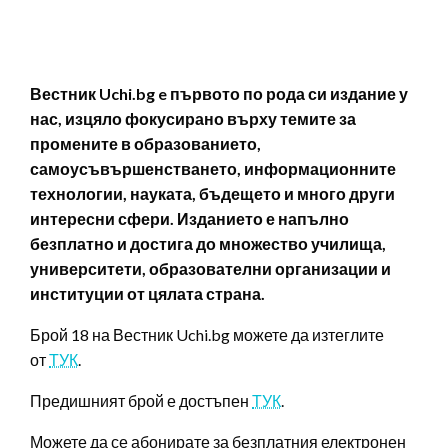
Вестник Uchi.bg e първото по рода си издание у
нас, изцяло фокусирано върху темите за
промените в образованието,
самоусъвършенстването, информационните
технологии, науката, бъдещето и много други
интересни сфери. Изданието е напълно
безплатно и достига до множество училища,
университети, образователни организации и
институции от цялата страна.
Брой 18 на Вестник Uchi.bg можете да изтеглите
от
ТУК
.
Предишният брой е достъпен
ТУК
.
Можете да се абонирате за безплатния електронен