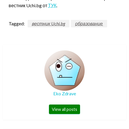
вестник Uchi.bg от
ТУК
.
Tagged:
вестник Uchi.bg
образование
Eko Zdrave
View all posts