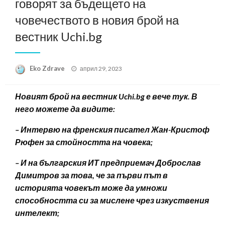
говорят за бъдещето на
човечеството в новия брой на
вестник Uchi.bg
Posted
Eko Zdrave
април 29, 2023
on
Новият брой на вестник Uchi.bg е вече тук. В
него можете да видите:
– Интервю на френския писател Жан-Кристоф
Рюфен за стойността на човека;
– И на българския ИТ предприемач Доброслав
Димитров за това, че за първи път в
историята човекът може да умножи
способността си за мислене чрез изкуствения
интелект;