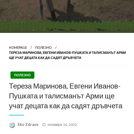
HOMEPAGE
ПОЛЕЗНО
ТЕРЕЗА МАРИНОВА, ЕВГЕНИ ИВАНОВ-ПУШКАТА И ТАЛИСМАНЪТ АРМИ
ЩЕ УЧАТ ДЕЦАТА КАК ДА САДЯТ ДРЪВЧЕТА
ПОЛЕЗНО
Тереза Маринова, Евгени Иванов-
Пушката и талисманът Арми ще
учат децата как да садят дръвчета
Posted
Eko Zdrave
ноември 10, 2022
on