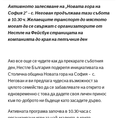
Активното залесяване на „Новата гора на
София 2“ – с. Негован продължава тази събота
в 10.30 ч.
Желаещите транспорт до мястото
могат да се свържат с организаторите от
Нестле на Фейсбук страницата на
компанията до края на петъчния ден
Ако все още се чудите как да прекарате съботния
ден, Нестле България подкрепя инициативата на
Столична община Новата гора на София – с.
Негован и ви предлага чудесна възможност за
цялото семейство да се забавлявате на открито и
едновременно с това да дадете своя личен принос
към по-доброто ни бъдеще като засадите дърво.
Активната програма започва в 10.30 часа с
организирани игри за най-малките, в които