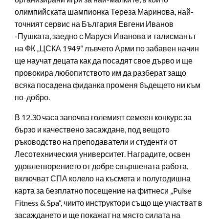
олимпийската шампионка Тереза Маринова, най-
точният сервис на България Евгени Иванов
-Пушката, заедно с Маруся Иванова и талисманът
на ФК „ЦСКА 1949“ лъвчето Арми по забавен начин
ще научат децата как да посадят свое дърво и ще
провокира любопитството им да разберат защо
всяка посадена фиданка променя бъдещето ни към
по-добро.
В 12.30 часа започва големият семеен конкурс за
бързо и качествено засаждане, под вещото
ръководство на преподаватели и студенти от
Лесотехническия университет. Наградите, освен
удовлетворението от добре свършената работа,
включват СПА колело на късмета и полугодишна
карта за безплатно посещение на фитнеси „Pulse
Fitness & Spa“, чиито инструктори също ще участват в
засаждането и ще покажат на място силата на