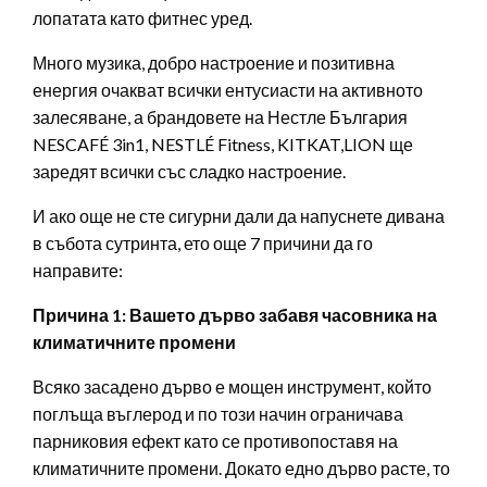
лопатата като фитнес уред.
Много музика, добро настроение и позитивна
енергия очакват всички ентусиасти на активното
залесяване, а брандовете на Нестле България
NESCAFÉ 3in1, NESTLÉ Fitness, KITKAT,LION ще
заредят всички със сладко настроение.
И ако още не сте сигурни дали да напуснете дивана
в събота сутринта, ето още 7 причини да го
направите:
Причина 1: Вашето дърво забавя часовника на
климатичните промени
Всяко засадено дърво е мощен инструмент, който
поглъща въглерод и по този начин ограничава
парниковия ефект като се противопоставя на
климатичните промени. Докато едно дърво расте, то