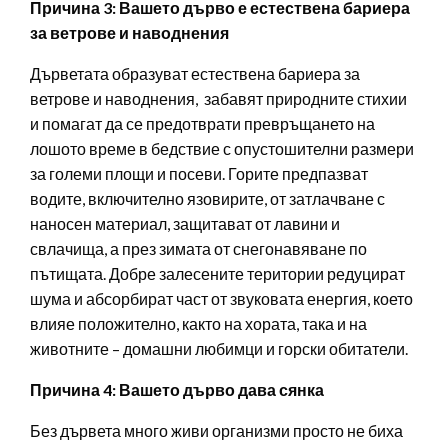
Причина 3: Вашето дърво е естествена бариера
за ветрове и наводнения
Дърветата образуват естествена бариера за
ветрове и наводнения, забавят природните стихии
и помагат да се предотврати превръщането на
лошото време в бедствие с опустошителни размери
за големи площи и посеви. Горите предпазват
водите, включително язовирите, от затлачване с
наносен материал, защитават от лавини и
свлачища, а през зимата от снегонавяване по
пътищата. Добре залесените територии редуцират
шума и абсорбират част от звуковата енергия, което
влияе положително, както на хората, така и на
животните – домашни любимци и горски обитатели.
Причина 4: Вашето дърво дава сянка
Без дървета много живи организми просто не биха