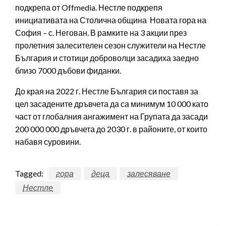
подкрепа от Offmedia. Нестле подкрепя
инициативата на Столична община Новата гора на
София – с. Негован. В рамките на 3 акции през
пролетния залесителен сезон служители на Нестле
България и стотици доброволци засадиха заедно
близо 7000 дъбови фиданки.
До края на 2022 г. Нестле България си поставя за
цел засадените дръвчета да са минимум 10 000 като
част от глобалния ангажимент на Групата да засади
200 000 000 дръвчета до 2030 г. в районите, от които
набавя суровини.
Tagged:
гора
деца
залесяване
Нестле