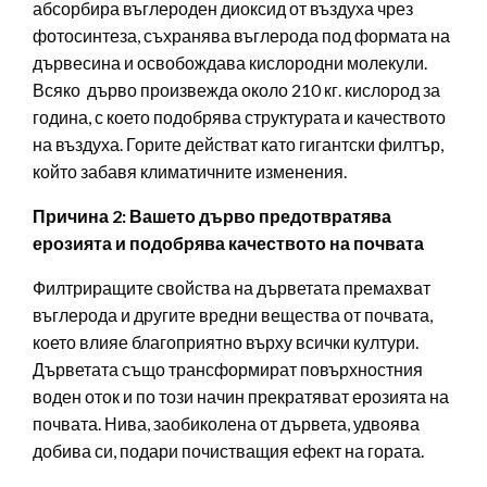
абсорбира въглероден диоксид от въздуха чрез
фотосинтеза, съхранява въглерода под формата на
дървесина и освобождава кислородни молекули.
Всяко дърво произвежда около 210 кг. кислород за
година, с което подобрява структурата и качеството
на въздуха. Горите действат като гигантски филтър,
който забавя климатичните изменения.
Причина 2: Вашето дърво предотвратява
ерозията и подобрява качеството на почвата
Филтриращите свойства на дърветата премахват
въглерода и другите вредни вещества от почвата,
което влияе благоприятно върху всички култури.
Дърветата също трансформират повърхностния
воден оток и по този начин прекратяват ерозията на
почвата. Нива, заобиколена от дървета, удвоява
добива си, подари почистващия ефект на гората.