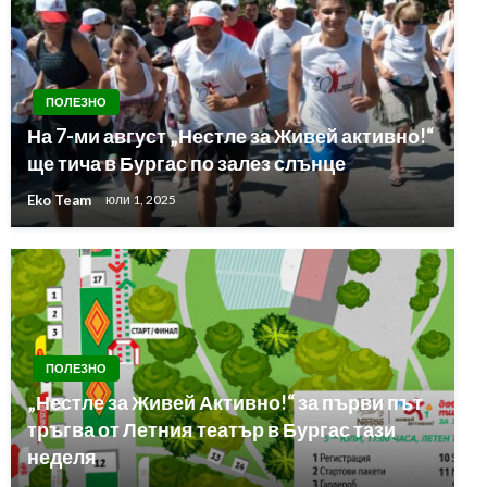
ПОЛЕЗНО
На 7-ми август „Нестле за Живей активно!“
ще тича в Бургас по залез слънце
Eko Team
юли 1, 2025
ПОЛЕЗНО
„Нестле за Живей Активно!“ за първи път
тръгва от Летния театър в Бургас тази
неделя