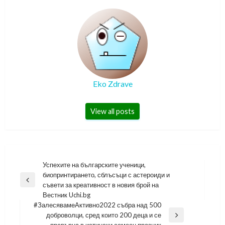
Eko Zdrave
View all posts
Навигация
Успехите на българските ученици,
биопринтирането, сблъсъци с астероиди и
Previous
съвети за креативност в новия брой на
Post
Вестник Uchi.bg
#ЗалесявамеАктивно2022 събра над 500
доброволци, сред които 200 деца и се
Next
превърна в истински семеен празник