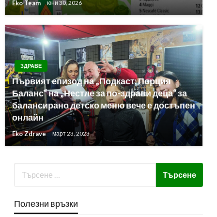
Eko Team
юни 30, 2026
ЗДРАВЕ
Първият епизод на „Подкаст: Порция
Баланс“ на „Нестле за по-здрави деца“ за
балансирано детско меню вече е достъпен
онлайн
Eko Zdrave
март 23, 2023
Полезни връзки