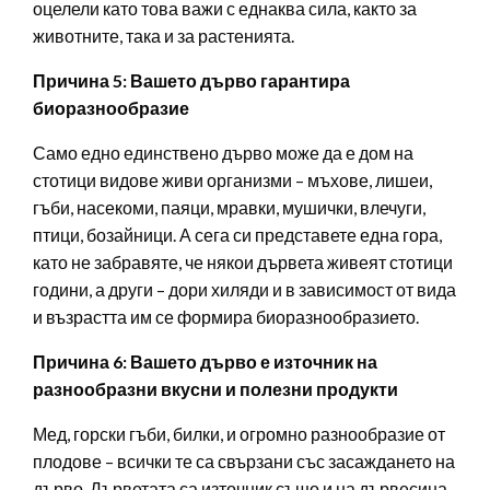
оцелели като това важи с еднаква сила, както за
животните, така и за растенията.
Причина 5: Вашето дърво гарантира
биоразнообразие
Само едно единствено дърво може да е дом на
стотици видове живи организми – мъхове, лишеи,
гъби, насекоми, паяци, мравки, мушички, влечуги,
птици, бозайници. А сега си представете една гора,
като не забравяте, че някои дървета живеят стотици
години, а други – дори хиляди и в зависимост от вида
и възрастта им се формира биоразнообразието.
Причина 6: Вашето дърво е източник на
разнообразни вкусни и полезни продукти
Мед, горски гъби, билки, и огромно разнообразие от
плодове – всички те са свързани със засаждането на
дърво. Дърветата са източник също и на дървесина