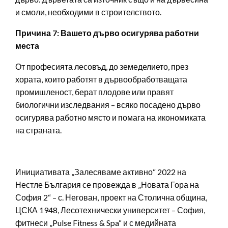
и смоли, необходими в строителството.
Причина 7: Вашето дърво осигурява работни
места
От професията лесовъд, до земеделието, през
хората, които работят в дървообработващата
промишленост, берат плодове или правят
биологични изследвания – всяко посадено дърво
осигурява работно място и помага на икономиката
на страната.
Инициативата „Залесяваме активно“ 2022 на
Нестле България се провежда в „Новата Гора на
София 2“ – с. Негован, проект на Столична община,
ЦСКА 1948
,
Лесотехнически университет – София,
фитнеси „Pulse Fitness & Spa“ и с медийната