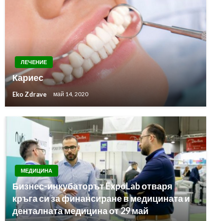
ЛЕЧЕНИЕ
Кариес
Eko Zdrave
май 14, 2020
МЕДИЦИНА
Бизнес-инкубаторът ExpoLab отваря
кръга си за финансиране в медицината и
денталната медицина от 29 май