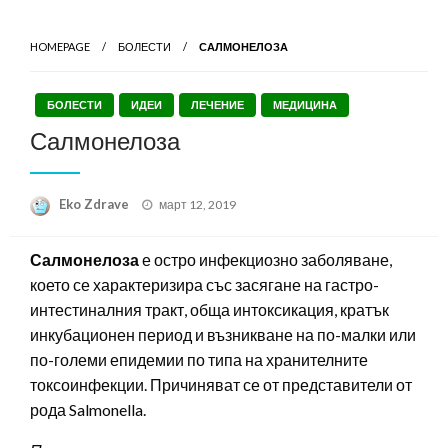
HOMEPAGE
БОЛЕСТИ
САЛМОНЕЛОЗА
БОЛЕСТИ
ИДЕИ
ЛЕЧЕНИЕ
МЕДИЦИНА
Салмонелоза
Posted
Eko Zdrave
март 12, 2019
on
Салмонелоза
е остро инфекциозно заболяване,
което се характеризира със засягане на гастро-
интестиналния тракт, обща интоксикация, кратък
инкубационен период и възникване на по-малки или
по-големи епидемии по типа на хранителните
токсоинфекции. Причиняват се от представители от
рода Salmonella.