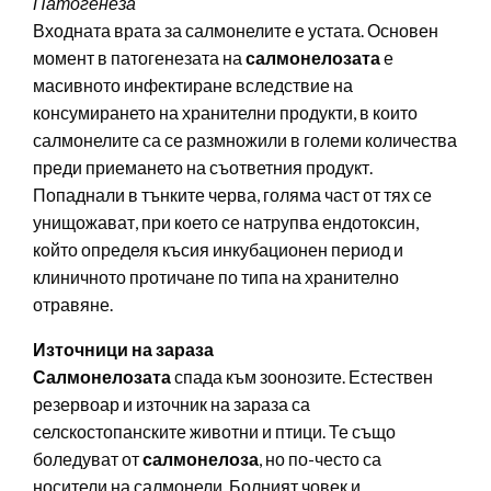
Патогенеза
Входната врата за салмонелите е устата. Основен
момент в патогенезата на
салмонелозата
е
масивното инфектиране вследствие на
консумирането на хранителни продукти, в които
салмонелите са се размножили в големи количества
преди приемането на съответния продукт.
Попаднали в тънките черва, голяма част от тях се
унищожават, при което се натрупва ендотоксин,
който определя късия инкубационен период и
клиничното протичане по типа на хранително
отравяне.
Източници на зараза
Салмонелозата
спада към зоонозите. Естествен
резервоар и източник на зараза са
селскостопанските животни и птици. Те също
боледуват от
салмонелоза
, но по-често са
носители на салмонели. Болният човек и