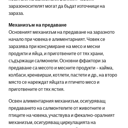
заразоносителят могат да бъдат източници на
зараза.
Механизъм на предаване
Основният механизъм на предаване на заразното
начало при човека е алиментарният. Човек се
заразява при консумиране на месо и месни
продукти и яйца, и приготвените от тях храни,
съдържащи салмонели. Основни ффактори за
предаване са месото и месните продукти – кайма,
колбаси, кренвирши, котлети, пастети и др., на второ
място се нареждат яйцата и птичето месо и
приготвените от тях ястия.
Освен алиментарния механизъм, осигуряващ
предаването на салмонтелите от животните и
птиците на човека, участвува и фекално-оралният
механизъм, осигуряващ циркулацията на