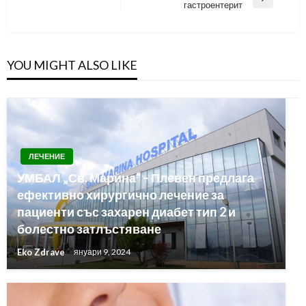
Next
гастроентерит
Post
YOU MIGHT ALSO LIKE
ЛЕЧЕНИЕ
УМБАЛ „Св. Марина“ – Плевен предлага
ефективно хирургично лечение за
пациенти със захарен диабет тип 2 и
болестно затлъстяване
Eko Zdrave
януари 9, 2024