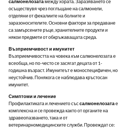
салмонелозата
между хората. Заразяването се
осъществувя чрез поглъщане на салмонели,
отделяни от фекалиите на болните и
заразоносителите. Основни фактори за предаване
са замърсените ръце, хранителните продукти и
някои предмети от обкръжаващата среда.
Възприемчивост и имунитет
Възприемчивостта на човека към салмонелозата е
всеобща, но по-често се засягат децата от 1-
годишна възраст. Имунитеът е моноспецифичен, но
неустойчив. Понякога се наблюдава кръстосан
имунитет.
Симптоми и лечение
Профилактиката и лечението със
салмонелозата
е
комплексна и се провежда както от органите на
здравеопазването, така и от
ветеринарномедицинските служби. Провеждат се: