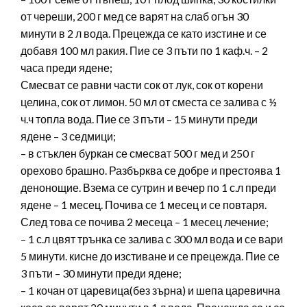
от череши, 200 г мед се варят на слаб огън 30
минути в 2 л вода. Прецежда се като изстине и се
добавя 100 мл ракия. Пие се 3 пъти по 1 каф.ч. – 2
часа преди ядене;
Смесват се равни части сок от лук, сок от корени
целина, сок от лимон. 50 мл от сместа се залива с ½
ч.ч топла вода. Пие се 3 пъти – 15 минути преди
ядене – 3 седмици;
– в стъклен буркан се смесват 500 г мед и 250 г
орехово брашно. Разбърква се добре и престоява 1
денонощие. Взема се сутрин и вечер по 1 с.л преди
ядене – 1 месец. Почива се 1 месец и се повтаря.
След това се почива 2 месеца – 1 месец лечение;
– 1 с.л цвят трънка се залива с 300 мл вода и се вари
5 минути. кисне до изстиване и се прецежда. Пие се
3 пъти – 30 минути преди ядене;
– 1 кочан от царевица(без зърна) и шепа царевична