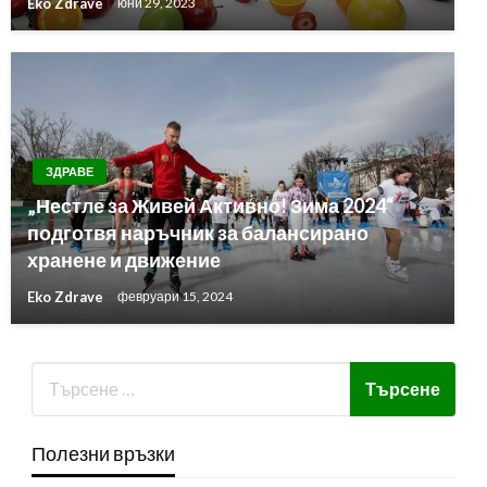
Eko Zdrave
юни 29, 2023
ЗДРАВЕ
„Нестле за Живей Активно! Зима 2024“
подготвя наръчник за балансирано
хранене и движение
Eko Zdrave
февруари 15, 2024
Полезни връзки