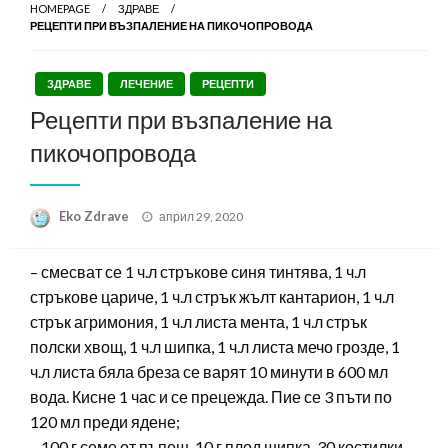
HOMEPAGE
ЗДРАВЕ
РЕЦЕПТИ ПРИ ВЪЗПАЛЕНИЕ НА ПИКОЧОПРОВОДА
ЗДРАВЕ
ЛЕЧЕНИЕ
РЕЦЕПТИ
Рецепти при възпаление на
пикочопровода
Posted
Eko Zdrave
април 29, 2020
on
– смесват се 1 ч.л стръкове синя тинтява, 1 ч.л
стръкове цариче, 1 ч.л стрък жълт кантарион, 1 ч.л
стрък агримония, 1 ч.л листа мента, 1 ч.л стрък
полски хвощ, 1 ч.л шипка, 1 ч.л листа мечо грозде, 1
ч.л листа бяла бреза се варят 10 минути в 600 мл
вода. Кисне 1 час и се прецежда. Пие се 3 пъти по
120 мл преди ядене;
– 100 г семе от пъпеш, 10 г плод шипка, 30 костилки