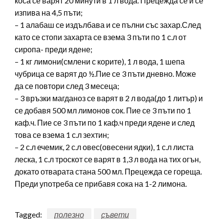
коса се варят 20 минути в 1 л вода. Прецежда се и се
изпива на 4,5 пъти;
– 1 алабаш се издълбава и се пълни със захар.След
като се стопи захарта се взема 3 пъти по 1 с.л от
сиропа- преди ядене;
– 1 кг лимони(смлени с корите), 1 л вода, 1 шепа
чубрица се варят до ½.Пие се 3 пъти дневно. Може
да се повтори след 3 месеца;
– 3 връзки магданоз се варят в 2 л вода(до 1 литър) и
се добавя 500 мл лимонов сок. Пие се 3 пъти по 1
каф.ч. Пие се 3 пъти по 1 каф.ч преди ядене и след
това се взема 1 с.л зехтин;
– 2 с.л ечемик, 2 с.л овес(овесени ядки), 1 с.л листа
леска, 1 с.л троскот се варят в 1,3 л вода на тих огън,
докато отварата стана 500 мл. Прецежда се гореща.
Преди употреба се прибавя сока на 1-2 лимона.
Tagged:
полезно
съвети