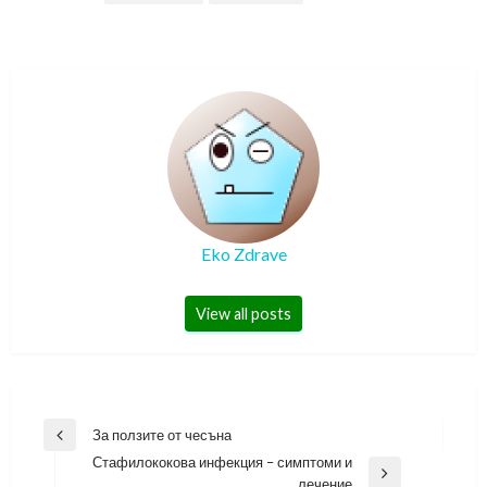
Eko Zdrave
View all posts
Навигация
За ползите от чесъна
Previous
Стафилококова инфекция – симптоми и
Post
Next
лечение