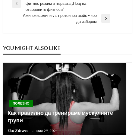
фитнес режим в първата „Нощ на
Previous
отворените фитнеси“
Post
Аминокиселини vs. протеинов шейк – кое
Next
да изберем
Post
YOU MIGHT ALSO LIKE
ПОЛЕЗНО
Как правилно да тренираме мускулните
групи
Eko Zdrave
април 29, 2021