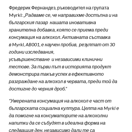
Фредерик Фернандез, ръководител на групата
Myrkl:
„
Радваме се, че направихме достъпна и на
българския пазар нашата иновативна
хранителна добавка, която се приема преди
консумация на алкохол. Активната съставка
в
Myrkl,
AB001
,
е научен пробив, резултат
от
30
годин
и
изследвания,
усъвършенстване
и
независими клинични
тестове
.
За първи
път в историята продукт
демонстрира
такъв успех в ефективното
разграждане на
алкохол в червата, преди
той
да
достигне
до
черния дроб.
”
“
Умерената консумация на алкохол е част от
българската социална култура
. Целта на Myrkl е
да помогне на
консуматорите на алкохолни
напитки
да се събудят
в идеална форма
на
следващия ден, независимо дали те са