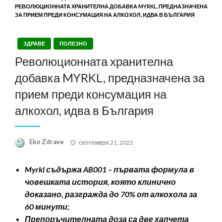
РЕВОЛЮЦИОННАТА ХРАНИТЕЛНА ДОБАВКА MYRKL, ПРЕДНАЗНАЧЕНА
ЗА ПРИЕМ ПРЕДИ КОНСУМАЦИЯ НА АЛКОХОЛ, ИДВА В БЪЛГАРИЯ
ЗДРАВЕ
ПОЛЕЗНО
Революционната хранителна
добавка MYRKL, предназначена за
прием преди консумация на
алкохол, идва в България
Posted
Eko Zdrave
септември 21, 2022
on
Myrkl съдържа AB001 – първата формула в
човешката история, която клинично
доказано, разгражда до 70% от алкохола за
60 минути;
Препоръчителната доза са две хапчета