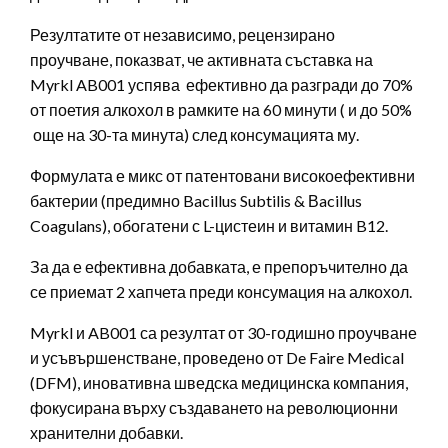
Резултатите от независимо, рецензирано
проучване, показват, че активната съставка на
Myrkl AB001 успява ефективно да разгради до 70%
от поетия алкохол в рамките на 60 минути ( и до 50%
още на 30-та минута) след консумацията му.
Формулата е микс от патентовани високоефективни
бактерии (предимно Bacillus Subtilis & Вacillus
Coagulans), обогатени с L-цистеин и витамин B12.
За да е ефективна добавката, е препоръчително да
се приемат 2 хапчета преди консумация на алкохол.
Myrkl и AB001 са резултат от 30-годишно проучване
и усъвършенстване, проведено от De Faire Medical
(DFM), иновативна шведска медицинска компания,
фокусирана върху създаването на революционни
хранителни добавки.