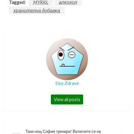
Tagged:
MYRKL
алкохол
хранителна добавка
Eko Zdrave
View all posts
Навигация
Тази нощ София тренира! Включете се на