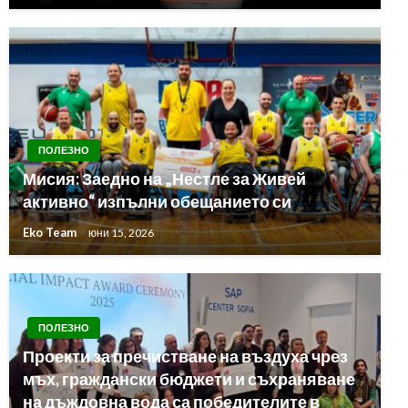
ПОЛЕЗНО
Мисия: Заедно на „Нестле за Живей
активно“ изпълни обещанието си
Eko Team
юни 15, 2026
ПОЛЕЗНО
Проекти за пречистване на въздуха чрез
мъх, граждански бюджети и съхраняване
на дъждовна вода са победителите в