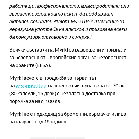
работещ
и
професионалист
и
, млади родители или
възрастни хора, които искат да поддържат
активен социален живот.
Myrkl
не е извинение за
неразумна употреба на алкохол и призовава всеки
да консумира отговорно и с мярка.
”
Всички съставки на Myrkl са разрешени и признати
за безопасни от Европейския орган за безопасност
на храните (EFSA).
Myrkl вече е в продажба за първи път
на
www.myrkl.eu
на препоръчителна цена от 70 лв.
(30 капсули, 15 дози) с безплатна доставка при
поръчка за над 100 лв.
Myrkl не е подходящ за бременни, кърмачки и лица
на възраст под 18 години.