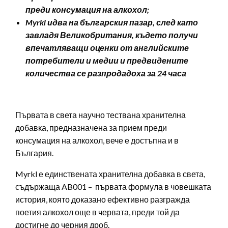
преди консумация на алкохол;
Myrkl идва на българския пазар, след като
завладя Великобритания, където получи
впечатляващи оценки от английските
потребители и медии и предвидените
количества се разпродадоха за 24 часа
Първата в света научно тествана хранителна
добавка, предназначена за прием преди
консумация на алкохол, вече е достъпна и в
България.
Myrkl е единствената хранителна добавка в света,
съдържаща AB001 – първата формула в човешката
история, която доказано ефективно разгражда
поетия алкохол още в червата, преди той да
достигне до черния дроб.