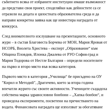
събитието всяка от избраните институции имаше възможност
да представи своя проект, споделяйки как дейностите са се
отразили на децата и цялостната образователна среда и да
направи конкретна заявка как ще инвестира наградата от
конкурса.
След внимателното изслушване на презентациите, основното
жури – в състав Благовеста Борчева от МОН, Мария Яровая от
НСОРБ, Виолета Христева – експерт „Образование“ към
Община Пловдив, Илонка Джалева от РУО София-град и
Мария Тодорова от Нестле България – определи носителите
на първо и второ място във всяка категория.
Първото място в категория „Училища“ бе присъдено на ОУ
"Кирил и Методий", Драгичево, което за втора година
впечатли журито със своите активности. Учениците създадоха
собствена марка здравословни бонбони – „Хапка бонбон“, и
проведоха експерименти, посветени на пречистването на
водата. Финансовата наградата ще използват за обогатяване