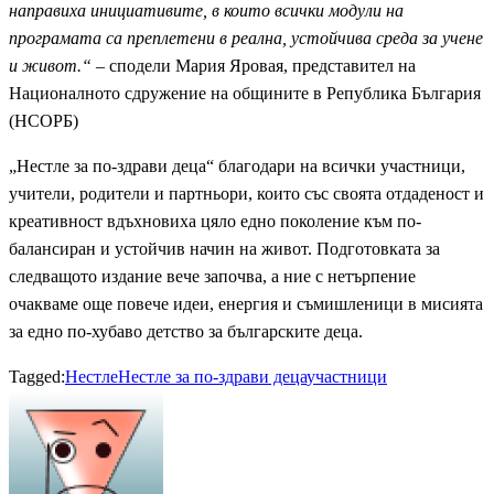
направиха инициативите, в които всички модули на
програмата са преплетени в реална, устойчива среда за учене
и живот.“
– сподели Мария Яровая, представител на
Националното сдружение на общините в Република България
(НСОРБ)
„Нестле за по-здрави деца“ благодари на всички участници,
учители, родители и партньори, които със своята отдаденост и
креативност вдъхновиха цяло едно поколение към по-
балансиран и устойчив начин на живот. Подготовката за
следващото издание вече започва, а ние с нетърпение
очакваме още повече идеи, енергия и съмишленици в мисията
за едно по-хубаво детство за българските деца.
Tagged:
Нестле
Нестле за по-здрави деца
участници