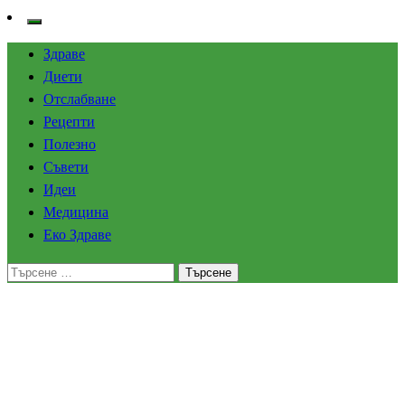
Здраве
Диети
Отслабване
Рецепти
Полезно
Съвети
Идеи
Медицина
Еко Здраве
Търсене
за:
Homepage
Полезно
Програмата „Нестле за по-здрави деца“ в училищата
през 2025: Рекорден брой участници и пълно