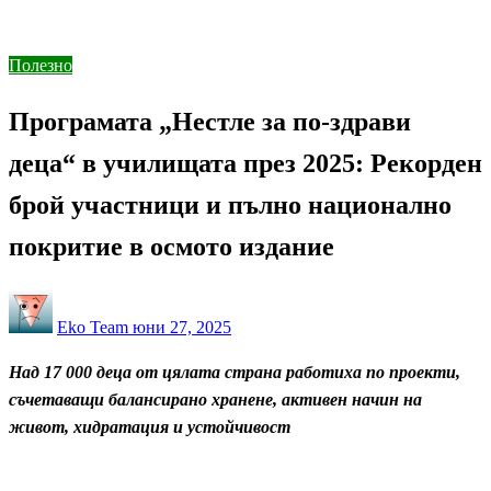
национално покритие в осмото издание
Полезно
Програмата „Нестле за по-здрави
деца“ в училищата през 2025: Рекорден
брой участници и пълно национално
покритие в осмото издание
Posted
Eko Team
юни 27, 2025
on
Над 17 000 деца от цялата страна работиха по проекти,
съчетаващи балансирано хранене, активен начин на
живот, хидратация и устойчивост