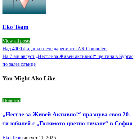
Eko Team
View all posts
Previous
Над 4000 фиданки вече дарени от JAR Computers
Навигация
Post
Next
На 7-ми август „Нестле за Живей активно!“ ще тича в Бургас
Post
по залез слънце
You Might Also Like
Полезно
„Нестле за Живей Активно!“ празнува своя 20-
ти юбилей с „Голямото цветно тичане“ в София
Eko Team
август 11, 2025