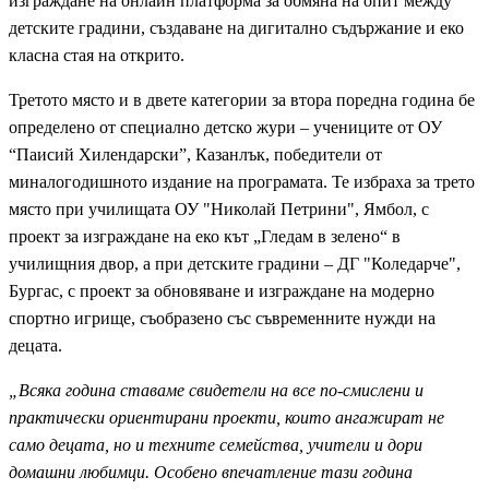
изграждане на онлайн платформа за обмяна на опит между
детските градини, създаване на дигитално съдържание и еко
класна стая на открито.
Третото място и в двете категории за втора поредна година бе
определено от специално детско жури – учениците от ОУ
“Паисий Хилендарски”, Казанлък, победители от
миналогодишното издание на програмата. Те избраха за трето
място при училищата ОУ "Николай Петрини", Ямбол, с
проект за изграждане на еко кът „Гледам в зелено“ в
училищния двор, а при детските градини – ДГ "Коледарче",
Бургас, с проект за обновяване и изграждане на модерно
спортно игрище, съобразено със съвременните нужди на
децата.
„Всяка година ставаме свидетели на все по-смислени и
практически ориентирани проекти, които ангажират не
само децата, но и техните семейства, учители и дори
домашни любимци. Особено впечатление тази година