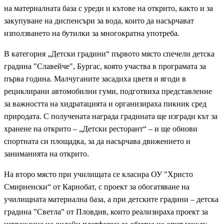
на материалната база с уреди и кътове на открито, както и за
закупуване на диспенсъри за вода, които да насърчават
използването на бутилки за многократна употреба.
В категория „Детски градини“ първото място спечели детска
градина "Славейче", Бургас, която участва в програмата за
първа година. Малчуганите засадиха цветя и ягоди в
рециклирани автомобилни гуми, подготвиха представление
за важността на хидратацията и организираха пикник сред
природата. С получената награда градината ще изгради кът за
хранене на открито – „Детски ресторант“ – и ще обнови
спортната си площадка, за да насърчава движението и
заниманията на открито.
На второ място при училищата се класира ОУ "Христо
Смирненски“ от Карнобат, с проект за обогатяване на
училищната материална база, а при детските градини – детска
градина "Светла" от Пловдив, които реализираха проект за