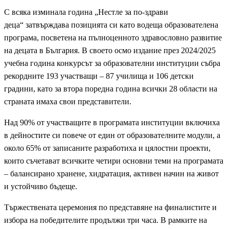
С всяка изминала година „Нестле за по-здрави
деца“ затвърждава позицията си като водеща образователена
програма, посветена на пълноценното здравословно развитие
на децата в България. В своето осмо издание през 2024/2025
учебна година конкурсът за образователни институции събра
рекордните 193 участващи – 87 училища и 106 детски
градини, като за втора поредна година всички 28 области на
страната имаха свои представители.
Над 90% от участващите в програмата институции включиха
в дейностите си повече от един от образователните модули, а
около 65% от записаните разработиха и цялостни проекти,
които съчетават всичките четири основни теми на програмата
– балансирано хранене, хидратация, активен начин на живот
и устойчиво бъдеще.
Тържествената церемония по представяне на финалистите и
избора на победителите продължи три часа. В рамките на