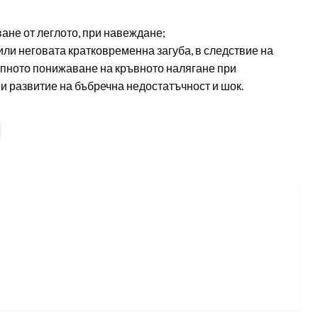
ане от леглото, при навеждане;
или неговата кратковременна загуба, в следствие на
апното понижаване на кръвното налягане при
 и развитие на бъбречна недостатъчност и шок.