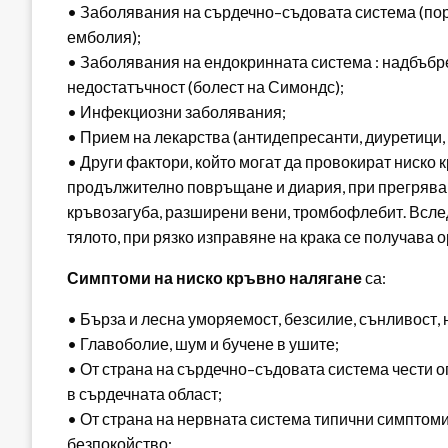
• Заболявания на сърдечно–съдовата система (по
емболия);
• Заболявания на ендокринната система : надбъбр
недостатъчност (болест на Симондс);
• Инфекциозни заболявания;
• Прием на лекарства (антидепресанти, диуретици
• Други фактори, който могат да провокират ниско 
продължително повръщане и диария, при прегряван
кръвозагуба, разширени вени, тромбофлебит. Вслед
тялото, при рязко изправяне на крака се получава 
Симптоми на ниско кръвно налягане
са:
• Бърза и лесна уморяемост, безсилие, сънливост,
• Главоболие, шум и бучене в ушите;
• От страна на сърдечно–съдовата система чести оп
в сърдечната област;
• От страна на нервната система типични симптоми
безпокойство;