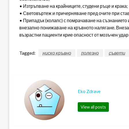
• Изтръпване на крайниците, студени ръце и крака;
• Световъртеж и причерняване пред очите при став
• Припадък (колапс) с помрачаване на съзнанието 
внезапно понижаване на кръвното налягане. Внез
възрастни пациенти крие опасност от мозъчен удар
Tagged:
ниско кръвно
полезно
съвети
Eko Zdrave
View all posts