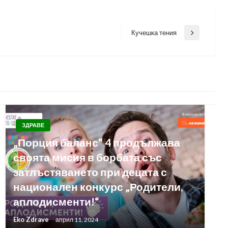
Кучешка тения
Next
Post
ЗДРАВЕ
„Порция баланс“ 4 продължава
своята мисия в борбата със
затлъстяването при децата с
национален конкурс „Родители,
аплодисменти!“
Eko Zdrave
април 11, 2024