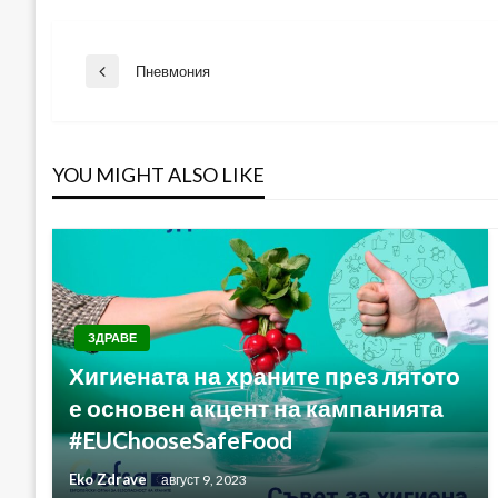
Навигация
Пневмония
Previous
Post
YOU MIGHT ALSO LIKE
ЗДРАВЕ
Хигиената на храните през лятото
е основен акцент на кампанията
#EUChooseSafeFood
Eko Zdrave
август 9, 2023