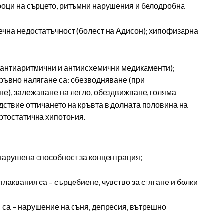
роци на сърцето, ритъмни нарушения и белодробна
ечна недостатъчност (болест на Адисон); хипофизарна
, антиаритмични и антиисхемични медикаменти);
кръвно налягане са: обезводняване (при
е), залежаване на легло, обездвижване, голяма
ствие оттичането на кръвта в долната половина на
ортостатична хипотония.
 нарушена способност за концентрация;
лаквания са – сърцебиене, чувство за стягане и болки
 са – нарушение на съня, депресия, вътрешно