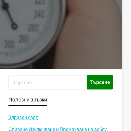
Полезни връзки
Здравен свят
Спиране Изключване и Премахване на адблу