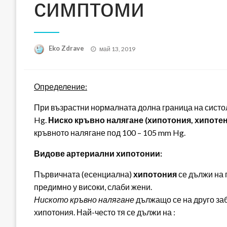
симптоми
Posted
Eko Zdrave
май 13, 2019
on
Определение:
При възрастни нормалната долна граница на систол
Hg.
Ниско кръвно налягане (хипотония, хипотен
кръвното налягане под 100 – 105 mm Hg.
Видове артериални хипотонии:
Първичната (есенциална)
хипотония
се дължи на 
предимно у високи, слаби жени.
Ниското кръвно налягане
дължащо се на друго за
хипотония. Най-често тя се дължи на :