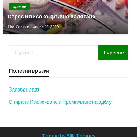
ЗДРАВЕ
Стрес и високо кръвно налягане
Eko Zdrave
април 15, 2020
Полезни връзки
Здравен свят
Спиране Изключване и Премахване на адблу
Theme by Silk Themes