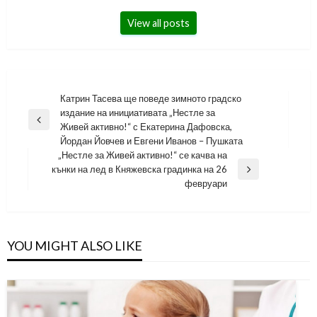
View all posts
Навигация
Катрин Тасева ще поведе зимното градско
издание на инициативата „Нестле за
Previous
Живей активно!“ с Екатерина Дафовска,
Post
Йордан Йовчев и Евгени Иванов – Пушката
„Нестле за Живей активно!“ се качва на
кънки на лед в Княжевска градинка на 26
Next
февруари
Post
YOU MIGHT ALSO LIKE