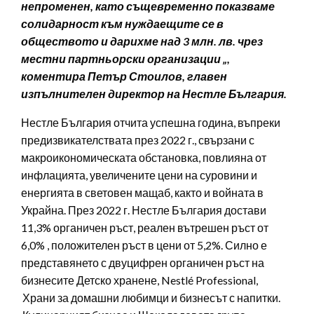
непроменен, като същевременно показваме
солидарност към нуждаещите се в
обществото и дарихме над 3 млн. лв. чрез
местни партньорски организации „,
коментира Петър Стоилов, главен
изпълнителен директор на Нестле България.
Нестле България отчита успешна година, въпреки
предизвикателствата през 2022 г., свързани с
макроикономическата обстановка, повлияна от
инфлацията, увеличените цени на суровини и
енергията в световен мащаб, както и войната в
Украйна. През 2022 г. Нестле България достави
11,3% органичен ръст, реален вътрешен ръст от
6,0% , положителен ръст в цени от 5,2%. Силно е
представянето с двуцифрен органичен ръст на
бизнесите Детско хранене, Nestlé Professional,
Храни за домашни любимци и бизнесът с напитки.