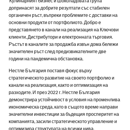
Кулинарният бизнес и Шоколадовата група
допринасят за добрите резултати със стабилен
органичен ръст, въпреки проблемите с доставки на
основни продукти от портфолиото. Добро е
представянето в канали на реализация на Ключови
клиенти, Дистрибутори и електронната търговия.
Ръстът в каналите за продажба извън дома бележи
значителен ръст след предизвикателните две
години на пандемична обстановка.
Нестле България поставя фокус върху
стратегическото развитие на своето портфолио и
канали на реализация, както и оптимизация на
разходите. И през 2022 г. Нестле България
демонстрира устойчивост в условия на променлива
икономическа среда, като в същото време направи
значителни инвестиции за бъдещия просперитет на
компанията, засили стратегическото управление и
оптимизира структурата на всички нива.