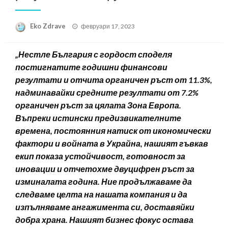
Posted
Eko Zdrave
февруари 17, 2023
on
„Нестле България с гордост споделя
постигнатите годишни финансови
резултати и отчита органичен ръст от 11.3%,
надминавайки средните резултати от 7.2%
органичен ръст за цялата Зона Европа.
Въпреки истински предизвикателните
времена, постоянния натиск от икономически
фактори и войната в Украйна, нашият гъвкав
екип показа устойчивост, готовност за
иновации и отчетохме двуцифрен ръст за
изминалата година. Ние продължаваме да
следваме целта на нашата компания и да
изпълняваме ангажимента си, доставяйки
добра храна. Нашият бизнес фокус остава