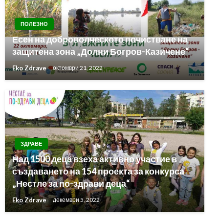
ПОЛЕЗНО
Есен на доброволческото почистване на
защитена зона „Долни Богров-Казичене“
Eko Zdrave
октомври 21, 2022
ЗДРАВЕ
Над 1500 деца взеха активно участие в
създаването на 154 проекта за конкурса
„Нестле за по-здрави деца“
Eko Zdrave
декември 5, 2022