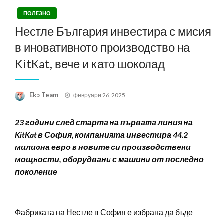
ПОЛЕЗНО
Нестле България инвестира с мисия
в иновативното производство на
KitKat, вече и като шоколад
Posted
Eko Team
февруари 26, 2025
on
23 години след старта на първата линия на
KitKat в София, компанията инвестира 44.2
милиона евро в новите си производствени
мощности, оборудвани с машини от последно
поколение
Фабриката на Нестле в София е избрана да бъде