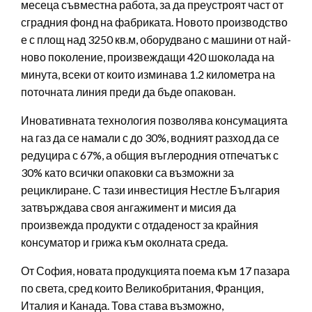
месеца съвместна работа, за да преустроят част от
сградния фонд на фабриката. Новото производство
е с площ над 3250 кв.м, оборудвано с машини от най-
ново поколение, произвеждащи 420 шоколада на
минута, всеки от които изминава 1.2 километра на
поточната линия преди да бъде опакован.
Иновативната технология позволява консумацията
на газ да се намали с до 30%, водният разход да се
редуцира с 67%, а общия въглеродния отпечатък с
30% като всички опаковки са възможни за
рециклиране. С тази инвестиция Нестле България
затвърждава своя ангажимент и мисия да
произвежда продукти с отдаденост за крайния
консуматор и грижа към околната среда.
От София, новата продукцията поема към 17 пазара
по света, сред които Великобритания, Франция,
Италия и Канада. Това става възможно,