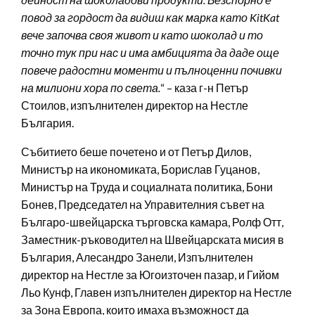
повод за гордост да видиш как марка като KitKat
вече започва своя живот и като шоколад и то
точно тук при нас и има амбицията да даде още
повече радостни моменти и пълноценни почивки
на милиони хора по света.
“ – каза г-н Петър
Стоилов, изпълнителен директор на Нестле
България.
Събитието беше почетено и от Петър Дилов,
Министър на икономиката, Борислав Гуцанов,
Министър на Труда и социалната политика, Бони
Бонев, Председател на Управителния съвет на
Българо-швейцарска търговска камара, Ролф Отт,
Заместник-ръководител на Швейцарската мисия в
България, Алесандро Занели, Изпълнителен
директор на Нестле за Югоизточен пазар, и Гийом
Льо Кунф, Главен изпълнителен директор на Нестле
за Зона Европа, които имаха възможност да