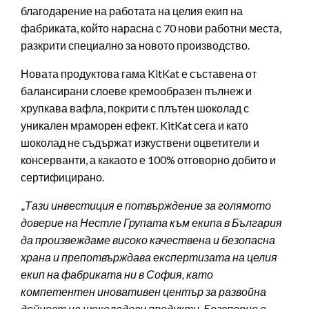
благодарение на работата на целия екип на
фабриката, който нарасна с 70 нови работни места,
разкрити специално за новото производство.
Новата продуктова гама KitKat е съставена от
балансирани слоеве кремообразен пълнеж и
хрупкава вафла, покрити с плътен шоколад с
уникален мраморен ефект. KitKat сега и като
шоколад не съдържат изкуствени оцветители и
консерванти, а какаото е 100% отговорно добито и
сертифицирано.
„
Тази инвестиция е потвърждение за голямото
доверие на Нестле Групата към екипа в България
да произвеждаме високо качествена и безопасна
храна и препотвърждава експертизата на целия
екип на фабриката ни в София, като
компетентен иновативен център за развойна
дейност на шоколадови продукти. Безспорно е