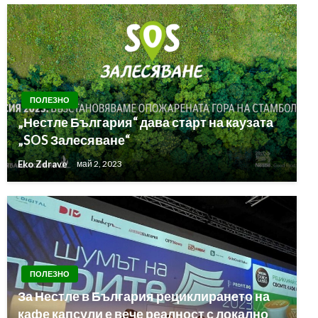
ПОЛЕЗНО
„Нестле България“ дава старт на каузата
„SOS Залесяване“
Eko Zdrave
май 2, 2023
ПОЛЕЗНО
За Нестле в България рециклирането на
кафе капсули е вече реалност с локално