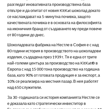
разгледат иновативната производствена база
отвътре и да опитат от новия KitKat шоколад докато
се наслаждават на 5-минутна почивка, защото
качествената почивка е в основата на философията
на иконичния бранд от създаването му преди повече
от 80 години до днес.
Шоколадовата фабрика на Нестле в София е с над
80 години история в производството на шоколадови
изделия, създадена през 1939 г. Тя е една от трите
най-големи центъра за производство на KitKat® в
Европа с над 15 000 тона производство на годишна
база, като 90% от готовата продукция е за експорт, а
10% се реализира на местния пазар. В нея работят
над 650 служители.
За 30 -годишната си история компанията Нестле се
е доказала като стратегически инвеститор в