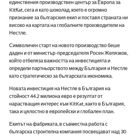
единствения производствен център за Европа за
KitКat, сега и като шоколад, което е огромно
признание за българския екип и поставя страната ни
високо на картата на глобалните производители на
Нестле.
Символичен старт на новото производство беше
даден и от министър-председателя Росен Желязков,
който отбеляза важността на инвестицията и
определи партньорството между България и Нестле
като стратегическо за българската икономика.
Новата инвестиция на Нестле в България на
стойност 44.2 милиона евро е резултат от
нарастващия интерес към KitKat, както в България,
така и цялостно в европейски и глобален план.
Екипът на фабриката, в съвместна работа с
българска строителна компания посвещават над 30