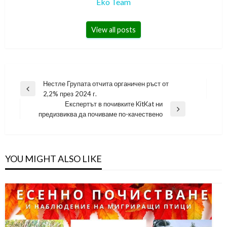
Eko Team
View all posts
Навигация
Нестле Групата отчита органичен ръст от
Previous
2,2% през 2024 г.
Post
Експертът в почивките KitKat ни
Next
предизвиква да почиваме по-качествено
Post
YOU MIGHT ALSO LIKE