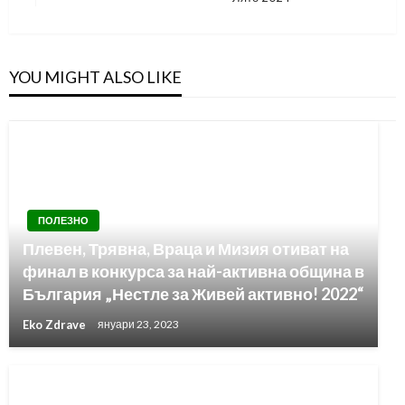
YOU MIGHT ALSO LIKE
ПОЛЕЗНО
Плевен, Трявна, Враца и Мизия отиват на
финал в конкурса за най-активна община в
България „Нестле за Живей активно! 2022“
Eko Zdrave
януари 23, 2023