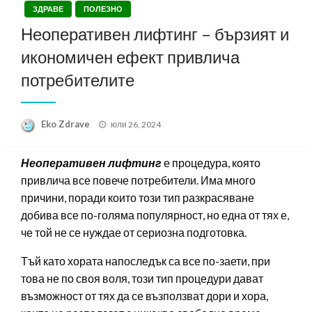
ЗДРАВЕ
ПОЛЕЗНО
Неоперативен лифтинг – бързият и
икономичен ефект привлича
потребителите
Posted
Eko Zdrave
юли 26, 2024
on
Неоперативен лифтинг
е процедура, която
привлича все повече потребители. Има много
причини, поради които този тип разкрасяване
добива все по-голяма популярност, но една от тях е,
че той не се нуждае от сериозна подготовка.
Тъй като хората напоследък са все по-заети, при
това не по своя воля, този тип процедури дават
възможност от тях да се възползват дори и хора,