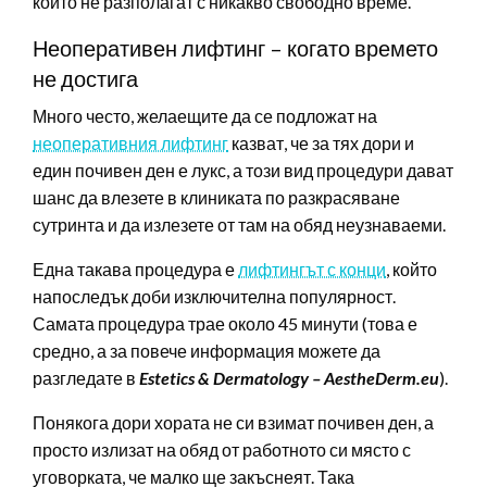
които не разполагат с никакво свободно време.
Неоперативен лифтинг – когато времето
не достига
Много често, желаещите да се подложат на
неоперативния лифтинг
казват, че за тях дори и
един почивен ден е лукс, а този вид процедури дават
шанс да влезете в клиниката по разкрасяване
сутринта и да излезете от там на обяд неузнаваеми.
Една такава процедура е
лифтингът с конци
, който
напоследък доби изключителна популярност.
Самата процедура трае около 45 минути (това е
средно, а за повече информация можете да
разгледате в
Estetics & Dermatology – AestheDerm.eu
).
Понякога дори хората не си взимат почивен ден, а
просто излизат на обяд от работното си място с
уговорката, че малко ще закъснеят. Така