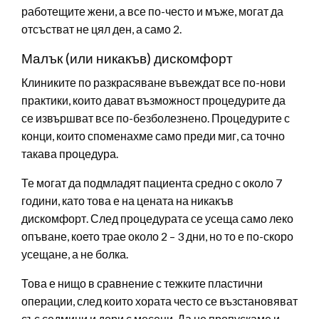
работещите жени, а все по-често и мъже, могат да
отсъстват не цял ден, а само 2.
Малък (или никакъв) дискомфорт
Клиниките по разкрасяване въвеждат все по-нови
практики, които дават възможност процедурите да
се извършват все по-безболезнено. Процедурите с
конци, които споменахме само преди миг, са точно
такава процедура.
Те могат да подмладят пациента средно с около 7
години, като това е на цената на никакъв
дискомфорт. След процедурата се усеща само леко
опъване, което трае около 2 – 3 дни, но то е по-скоро
усещане, а не болка.
Това е нищо в сравнение с тежките пластични
операции, след които хората често се възстановяват
със седмици и дори с месеци. Да не пропускаме и