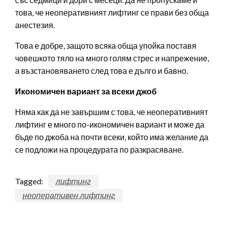
това, че неоперативният лифтинг се прави без обща
анестезия.
Това е добре, защото всяка обща упойка поставя
човешкото тяло на много голям стрес и напрежение,
а възстановяването след това е дълго и бавно.
Икономичен вариант за всеки джоб
Няма как да не завършим с това, че неоперативният
лифтинг е много по-икономичен вариант и може да
бъде по джоба на почти всеки, който има желание да
се подложи на процедурата по разкрасяване.
Tagged:
лифтинг
неоперативен лифтинг