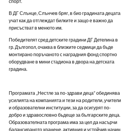
спорт.
В ДГ Слънце, Слънчев бряг, в био градината децата
учат как да отглеждат билките и защо е важно да
присъстват в менюто им.
Победителят сред детските градини ДГ Детелина в
гр. Дългопол, очаква в близките седмици да бъде
монтирано поръчаното с наградния фонд спортно
оборудване в мини стадиона в двора на детската
градина.
Програмата „Нестле за по-здрави деца“ обединява
усилията на компанията и тези на родители, учители
и образователни институции, за да осигурят по-
добро и здравословно бъдеще за българските деца.
Образователната програма има за цел да насърчи
балансираното хранене, активния и устойчив начин