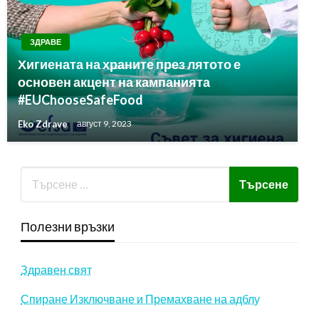
ЗДРАВЕ
Хигиената на храните през лятото е
основен акцент на кампанията
#EUChooseSafeFood
Eko Zdrave
август 9, 2023
Полезни връзки
Здравен свят
Спиране Изключване и Премахване на адблу