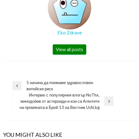
Eko Zdrave
View all posts
Навигация
5 начина да поемаме здравословен
Previous
житейски риск
Post
Интервю с популярния влогър NoThx,
минодобив от астероиди и кои са Агентите
Next
на промяната в Брой 13 на Вестник Uchi.bg
Post
YOU MIGHT ALSO LIKE