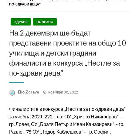
ПО-ЗДРАВИ ДЕЦА“
ЗДРАВЕ
ПОЛЕЗНО
На 2 декември ще бъдат
представени проектите на общо 10
училища и детски градини
финалисти в конкурса „Нестле за
по-здрави деца“
Posted
Eko Zdrave
ноември 30, 2022
on
Финалистите в конкурса „Нестле за по-здрави деца“
за учебна 2021-222 г. са: ОУ „Христо Никифоров“ –
гр. Ловеч, СУ „Братя Петър и Иван Каназиреви“ – гр.
Разлог, 75 ОУ „Тодор Каблешков” – гр. София,