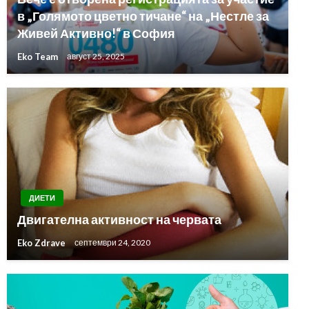
в „Голямото цветно тичане“ на „Нестле за
Живей Активно!“ в София
Eko Team
август 25, 2025
ДИЕТИ
Двигателна активност на червата
Eko Zdrave
септември 24, 2020