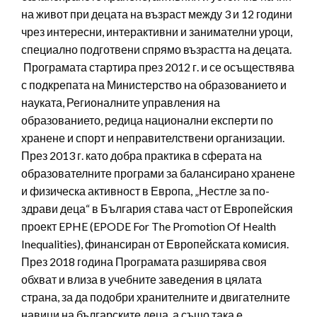
на живот при децата на възраст между 3 и 12 години
чрез интересни, интерактивни и занимателни уроци,
специално подготвени спрямо възрастта на децата.
Програмата стартира през 2012 г. и се осъществява
с подкрепата на Министерство на образованието и
науката, Регионалните управления на
образованието, редица национални експерти по
хранене и спорт и неправителствени организации.
През 2013 г. като добра практика в сферата на
образователните програми за балансирано хранене
и физическа активност в Европа, „Нестле за по-
здрави деца“ в България става част от Европейския
проект EPHE (EPODE For The Promotion Of Health
Inequalities), финансиран от Европейската комисия.
През 2018 година Програмата разширява своя
обхват и влиза в учебните заведения в цялата
страна, за да подобри хранителните и двигателните
навици на българските деца, а също така е