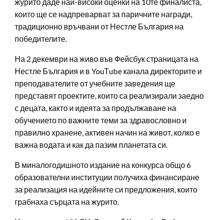
журито даде най-високи оценки на 10те финалиста,
които ще се надпреварват за паричните награди,
традиционно връчвани от Нестле България на
победителите.
На 2 декември на живо във Фейсбук страницата на
Нестле България и в YouТube канала директорите и
преподавателите от учебните заведения ще
представят проектите, които са реализирали заедно
с децата, както и идеята за продължаване на
обучението по важните теми за здравословно и
правилно хранене, активен начин на живот, колко е
важна водата и как да пазим планетата си.
В миналогодишното издание на конкурса общо 6
образователни институции получиха финансиране
за реализация на идейните си предложения, които
грабнаха сърцата на журито.