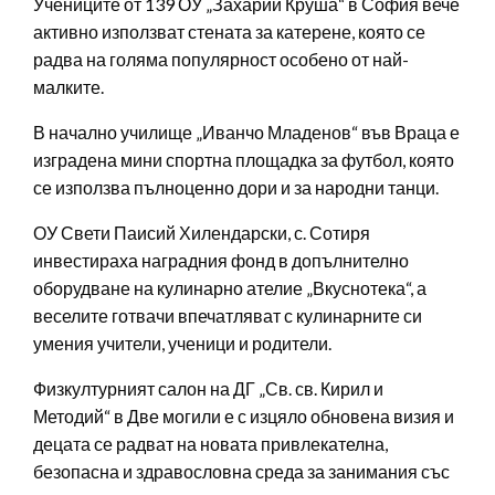
Учениците от 139 ОУ „Захарий Круша“ в София вече
активно използват стената за катерене, която се
радва на голяма популярност особено от най-
малките.
В начално училище „Иванчо Младенов“ във Враца е
изградена мини спортна площадка за футбол, която
се използва пълноценно дори и за народни танци.
ОУ Свети Паисий Хилендарски, с. Сотиря
инвестираха наградния фонд в допълнително
оборудване на кулинарно ателие „Вкуснотека“, а
веселите готвачи впечатляват с кулинарните си
умения учители, ученици и родители.
Физкултурният салон на ДГ „Св. св. Кирил и
Методий“ в Две могили е с изцяло обновена визия и
децата се радват на новата привлекателна,
безопасна и здравословна среда за занимания със