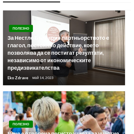
ПОЛЕЗНО
За Нестле България партньорството е
глагол, постоянно действие, което
позволява да се постигат резултати,
независимо от икономическите
предизвикателства
Eko Zdrave
май 14, 2023
ПОЛЕЗНО
Вече е отворена регистрацията за участие