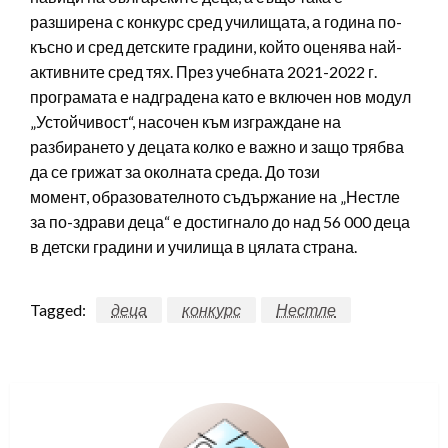
разширена с конкурс сред училищата, а година по-
късно и сред детските градини, който оценява най-
активните сред тях. През учебната 2021-2022 г.
програмата е надградена като е включен нов модул
„Устойчивост“, насочен към изграждане на
разбирането у децата колко е важно и защо трябва
да се грижат за околната среда. До този
момент, образователното съдържание на „Нестле
за по-здрави деца“ е достигнало до над 56 000 деца
в детски градини и училища в цялата страна.
Tagged:
деца
конкурс
Нестле