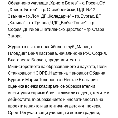
Обединено училище „Христо Ботев“ – с. Росен, ОУ
„Христо Ботев“ – гр. Стамболийски, ЦДГ №12
Звънче – гр. Лом, ДГ „Коледарче“ – гр. Бургас, ДГ
„Калина“ – гр. Трявна, ЧДГ „Бобче Топче“ – гр.
София, ДГ № 68 „Патиланско царство” – гр. Стара
Загора.
Журито в състав волейболен клуб „Марица
Пловдив“, Ваня Кастрева, началник на РУО София,
Благовеста Борчев, представител на
Министерството на образованието и науката, Нели
Стайкова от НСОРБ, Настенка Ненова от Община
Бургас и Мария Тодорова от Нестле България
оцениха всички класирали се образователни
институции спрямо броя включили се деца, темите и
дейностите, въображението и иновативността на
проектите, както и автентичния детският почерк.
Сред 156 участващи училища и детски градини,