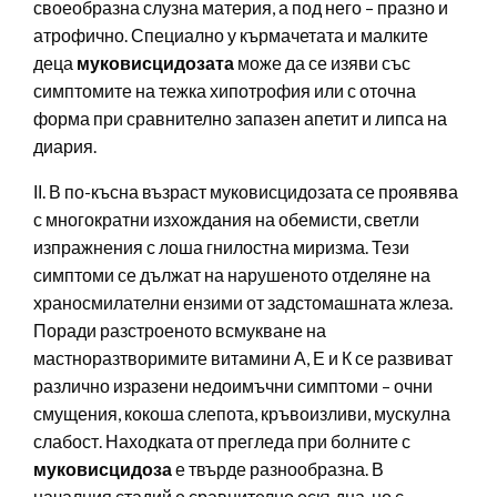
своеобразна слузна материя, а под него – празно и
атрофично. Специално у кърмачетата и малките
деца
муковисцидозата
може да се изяви със
симптомите на тежка хипотрофия или с оточна
форма при сравнително запазен апетит и липса на
диария.
ІІ. В по-късна възраст муковисцидозата се проявява
с многократни изхождания на обемисти, светли
изпражнения с лоша гнилостна миризма. Тези
симптоми се дължат на нарушеното отделяне на
храносмилателни ензими от задстомашната жлеза.
Поради разстроеното всмукване на
мастноразтворимите витамини А, Е и К се развиват
различно изразени недоимъчни симптоми – очни
смущения, кокоша слепота, кръвоизливи, мускулна
слабост. Находката от прегледа при болните с
муковисцидоза
е твърде разнообразна. В
началния стадий е сравнително оскъдна, но с