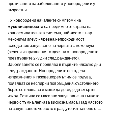
протичането на заболяването у новородени и у
възрастни.
І. У новородени началните симптоми на
муковисцидозата
са предимно от страна на
храносмилателната система, най-често т. нар.
мекониум илеус – чревна непроходимост
вследствие запушване на червата с мекониум
(зелени изпражнения, отделяни от новороденото
през първите 2-3 дни след раждането).
Заболяването се проявява в първите няколко дни
след раждането. Новородените не отделят
изпражнения и газове, коремът им се подува,
появяват се неспирни повръщания, състоянието
бързо се влошава и може да доведе до смъртен
изход. Развива се масивно запушване на тънкото
черво с тъмна лепкава вискозна маса. Над мястото
на запушването червото е раздуто, изпълнено със