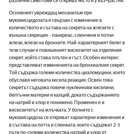
различни симптоми се открива често и у въз¬растни.
Основният увреждащ механизъм при
муковисцидозата е свързан с изменение в
количеството и състава на секрета на жлезите с
външна секреция – панкреас, слюнчени и потни
жлези, жлези на бронхите. Най-характерният белег в
тези случаи е повишеният вискозитет на отделяния
секрет, който става плътен и гъст. Особен интерес
представляват измененията на бронхиалния секрет.
Той съдържа големи количества циаломуцини, което
обуславя неговата кисела реакция. Освен това
секретът съдържа повече нуклеинови киселини,
белтъчни материи и калций, докато съдържанието
на натрий и хлор е понижено. Променен е и
вискозитетът на жлъчката. У болните с
муковисцидоза се откриват характерни изменения и
в състава на потта и слюнката, които съдържат 2-5
пъти по-големи количества натрий и хлор от