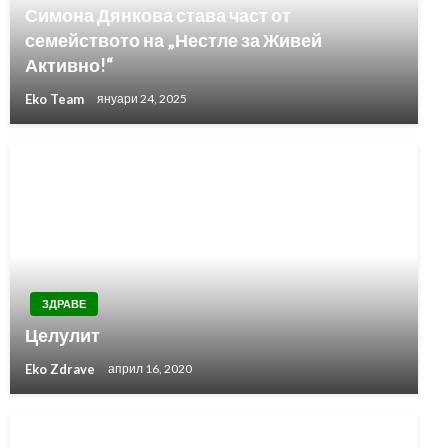
Симона Дянкова става част от
семейството на „Нестле за Живей
Активно!“
Eko Team
януари 24, 2025
ЗДРАВЕ
Целулит
Eko Zdrave
април 16, 2020