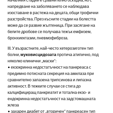
напредване на заболяването се наблюдава
изоставане в растежа на децата, общи трофични
разстройства. През късните стадии на болестта
може да се развие жълтеница. При засягане на
белите дробове се получава тежък емфизем,
бронхиектазии, пневмофиброза.
ІІІ. У възрастните, най-често хетерозиготен тип
болни,
муковисцидозата
протича атипично, под
няколко клинични „маски“:
• екзокринна недостатъчност на панкреаса с
предимно потисната секреция на амилаза при
сравнително запазена трипсинова и липазна
активност. В тежките случаи се стига до
калцифициращ панкреатит и тотална екзо- и
ендокринна недостатъчност на задстомашната
жлеза
• захарен диабет от „вторичен“ панкреасен тип