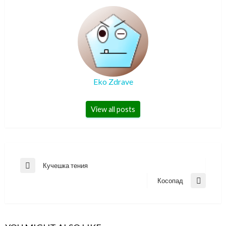
Eko Zdrave
View all posts
Навигация
Кучешка тения
Previous
Post
Косопад
Next
Post