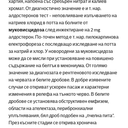
хартия, напоена със сребърен нитрат и калиев
хромат. От диагностично значение е и т. нар.
алдостеронов тест – неповлияване излъчването на
натриев хлорид в потта на болните от
муковисцидоза
след инжектиране на 2 mg
алдостерон. По-точен метод е т. нар. пилокарпинова
електрофореза с последващо изследване на потта
за натрий и хлор. У новородени за муковисцидоза
може да се мисли при установяване на повишено
съдържание на белтък в мекониума. От голямо
значение за диагнозата е рентгеновото изследване
на червата и белите дробове. В добре изявените
случаи се откриват ускорен пасаж и характерни
изменения в релефа на тънкото черво. В белите
дробове се установява обструктивен емфизем,
области на ателектаза, перибронхиални
уплътнявания, бял дроб подобен на „пчелна пита“.
През късните стадии се открива хронична