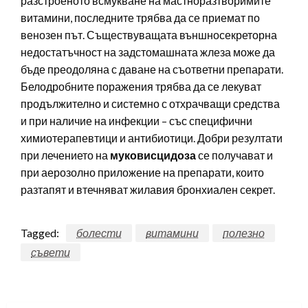
разстроеното всмукване на мастноразтворимите
витамини, последните трябва да се приемат по
венозен път. Съществуващата външносекреторна
недостатъчност на задстомашната жлеза може да
бъде преодоляна с даване на съответни препарати.
Белодробните поражения трябва да се лекуват
продължително и системно с отхрачващи средства
и при наличие на инфекции – със специфични
химиотерапевтици и антибиотици. Добри резултати
при лечението на
муковисцидоза
се получават и
при аерозолно приложение на препарати, които
разтапят и втечняват жилавия бронхиален секрет.
Tagged:
болести
витамини
полезно
съвети