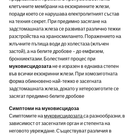
клетъчните мембрани на екзокринните жлези,
поради което се нарушава електролитният състав
на техния секрет. При предимно засягане на
задстомашната жлеза се развиват различно тежки
разстройства на храносмилането. Поражението на
жлъчните пътища води до холестаза (жлъчен
застой), а на белите дробове – до емфизем,
бронхиектазии. Болестният процес при
муковисцидозата
не е изразен в еднаква степен
във всички екзокринни жлези. При хомозиготната
форма обикновено най-тежко е засегната
задстомашната жлеза, докато у хетерозиготите се
засягат предимно белите дробове
Симптоми на муковисцидоза
Симптомите на
муковисцидозата
са разнообразни, в
зависимост от засегнатия орган и степента на
неговото увреждане. Съществуват различия в