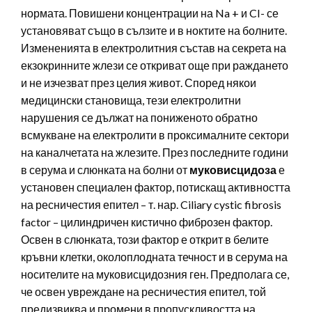
нормата. Повишени концентрации на Na + и CI- се
установяват също в сълзите и в ноктите на болните.
Измененията в електролитния състав на секрета на
екзокринните жлези се откриват още при раждането
и не изчезват през целия живот. Според някои
медицински становища, тези електролитни
нарушения се дължат на пониженото обратно
всмукване на електролити в проксималните сектори
на каналчетата на жлезите. През последните години
в серума и слюнката на болни от
муковисцидоза
е
установен специален фактор, потискащ активността
на ресничестия епител – т. нар. Ciliary cystic fibrosis
factor – цилиндричен кистично фиброзен фактор.
Освен в слюнката, този фактор е открит в белите
кръвни клетки, околоплодната течност и в серума на
носителите на муковисцидозния ген. Предполага се,
че освен увреждане на ресничестия епител, той
предизвиква и промени в пропускливостта на