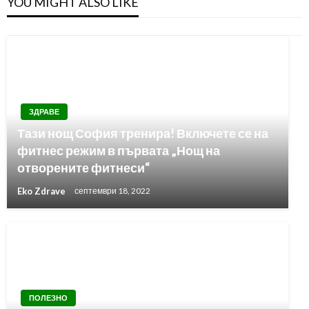
YOU MIGHT ALSO LIKE
ЗДРАВЕ
Тази нощ София тренира! Включете се на
фитнес режим в първата „Нощ на
отворените фитнеси“
Eko Zdrave
септември 18, 2022
ПОЛЕЗНО