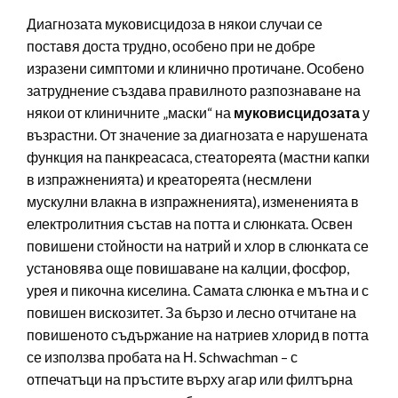
Диагнозата муковисцидоза в някои случаи се
поставя доста трудно, особено при не добре
изразени симптоми и клинично протичане. Особено
затруднение създава правилното разпознаване на
някои от клиничните „маски“ на
муковисцидозата
у
възрастни. От значение за диагнозата е нарушената
функция на панкреасаса, стеатореята (мастни капки
в изпражненията) и креатореята (несмлени
мускулни влакна в изпражненията), измененията в
електролитния състав на потта и слюнката. Освен
повишени стойности на натрий и хлор в слюнката се
установява още повишаване на калции, фосфор,
урея и пикочна киселина. Самата слюнка е мътна и с
повишен вискозитет. За бързо и лесно отчитане на
повишеното съдържание на натриев хлорид в потта
се използва пробата на Н. Schwachman – с
отпечатъци на пръстите върху агар или филтърна