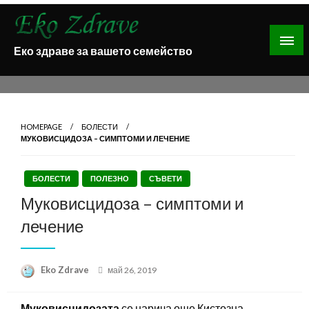
Skip
to
content
Еко здраве за вашето семейство
HOMEPAGE
БОЛЕСТИ
МУКОВИСЦИДОЗА – СИМПТОМИ И ЛЕЧЕНИЕ
БОЛЕСТИ
ПОЛЕЗНО
СЪВЕТИ
Муковисцидоза – симптоми и
лечение
Posted
Eko Zdrave
май 26, 2019
on
Муковисцидозата
се нарича още Кистозна