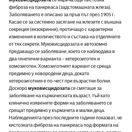
фиброза на панкреаса (задстомашната жлеза).
Заболяването е описано за пръв път през 1905 г.
Касае се за системно засягане на жлезите с външна
секреция (екзокринни), протичащо с характерни
изменения в количеството и състава на отделяните
от тях секрети. Муковисцидозата е автозомно
предаващо се заболяване, което се наблюдава в
два генетични варианта – хетерозиготен и
хомозиготен. Хомозиготният вариант се среща
предимно у новородени деца, докато
хетерозиготния е по-чест при възрастни болни.
Доскоро
муковисцидозата
се смяташе за
заболяване на кърмаческата възраст, тъй като
клинично изявените форми на заболяването се
срещат предимно у кърмачета и малки деца.
Наблюденията през последните години показват, че
кистозната фиброза на панкреаса под формата на