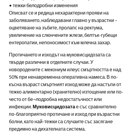
• тежки белодробни изменения
Описват се и редица нехарактерни прояви на
заболяването, наблюдавани главно у възрастни –
оцветяване на зъбите, пролапс на ректума,
увеличение на слюнчените жлези, белтък-губещи
ентеропатии, непоносимост към млечна захар.
Протичането и изходът на муковисцидозата са
твърде различни в отделните случаи. У
новородените с мекониум илеус смъртността е над
50% при ненавременна оперативна намеса. В по-
късна възраст смъртният изход може да настъпи от
тежко алиментарно (хранително) изтощение или по-
често от бе¬лодробна недостатъчност или
инфекции.
Муковисцидозата
е със сравнително
по-благоприятно протичане и изход при възрастни
болни, като най-тежки са случаите със засягане
предимно на дихателната система.