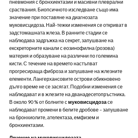
пневмония с бронхиектазии и масивни плеврални
сраствания. Биопсичното изследване също има
значение при поставяне на диагнозата
муковисцидоза. Най-тежки изменения се откриват в
задстомашната жлеза. В ранните стадии се
наблюдава задръжка на секрет, запушване на
екскреторните канали с еозинофилна (розова)
материя и образуване на различни по големина
кисти. С течение на времето настъпват
прогресираща фиброза и запушване на жлезните
елементи. Лангерхансовите острови обикновено
дълго време не се засягат. Подобни изменения се
наблюдават и в жлезите на дванадесетопръстника.
В около 90 % от болните с
муковисцидоза
се
наблюдават промени в белите дробове – запушване
на бронхиолите, ателектаза, емфизем и
бронхиектазии.
Лечение на муковисцидозата