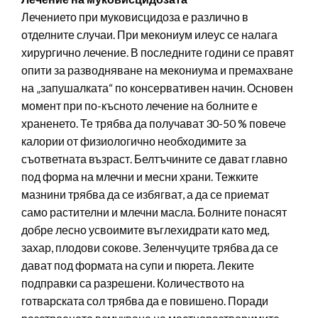
Лечението при муковисцидоза е различно в
отделните случаи. При мекониум илеус се налага
хирургично лечение. В последните години се правят
опити за разводняване на мекониума и премахване
на „запушалката“ по консервативен начин. Основен
момент при по-късното лечение на болните е
храненето. Те трябва да получават 30-50 % повече
калории от физиологично необходимите за
съответната възраст. Белтъчините се дават главно
под форма на млечни и месни храни. Тежките
мазнини трябва да се избягват, а да се приемат
само растителни и млечни масла. Болните понасят
добре лесно усвоимите въглехидрати като мед,
захар, плодови сокове. Зеленчуците трябва да се
дават под формата на супи и пюрета. Леките
подправки са разрешени. Количеството на
готварската сол трябва да е повишено. Поради