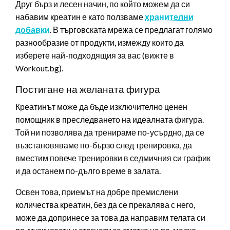
Друг бърз и лесен начин, по който можем да си
набавим креатин е като ползваме
хранителни
добавки
. В търговската мрежа се предлагат голямо
разнообразие от продукти, измежду които да
изберете най-подходящия за вас (вижте в
Workout.bg).
Постигане на желаната фигура
Креатинът може да бъде изключително ценен
помощник в преследването на идеалната фигура.
Той ни позволява да тренираме по-усърдно, да се
възстановяваме по-бързо след тренировка, да
вместим повече тренировки в седмичния си график
и да останем по-дълго време в залата.
Освен това, приемът на добре премислени
количества креатин, без да се прекалява с него,
може да допринесе за това да направим телата си