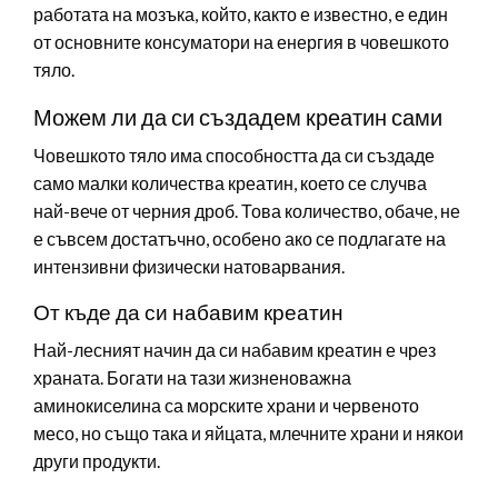
работата на мозъка, който, както е известно, е един
от основните консуматори на енергия в човешкото
тяло.
Можем ли да си създадем креатин сами
Човешкото тяло има способността да си създаде
само малки количества креатин, което се случва
най-вече от черния дроб. Това количество, обаче, не
е съвсем достатъчно, особено ако се подлагате на
интензивни физически натоварвания.
От къде да си набавим креатин
Най-лесният начин да си набавим креатин е чрез
храната. Богати на тази жизненоважна
аминокиселина са морските храни и червеното
месо, но също така и яйцата, млечните храни и някои
други продукти.