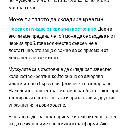
по-мускулести и стегнати за сметка на по-малко
мастна тъкан.
Може ли тялото да складира креатин
Човек се нуждае от креатин постоянно
. Дори и
ако имаме предвид, че той може да се създава и от
черния дроб, това количество съвсем не е
достатъчно, ето защо е важно да се приема и от
допълнителен източник.
Мускулите са в състояние да складират известно
количество креатин, който обаче се изчерпва
изключително бързо при физическо натоварване.
Наличните количества се изчерпват бързо както при
тренировки с тежести, така и при всякакъв друг тип
упражнения и дори ходене.
Ето защо адекватният прием е изключително важен
за да се чувстваме енергични и във форма. Ако