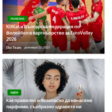
ПОЛЕЗНО
KitKat и Българска Федерация по
Волейбол в партньорство за EuroVolley
2026
Eko Team
декември 22, 2025
ИДЕИ
Как правилно и безопасно да нанасяме
парфюми, съобразно здравето ни