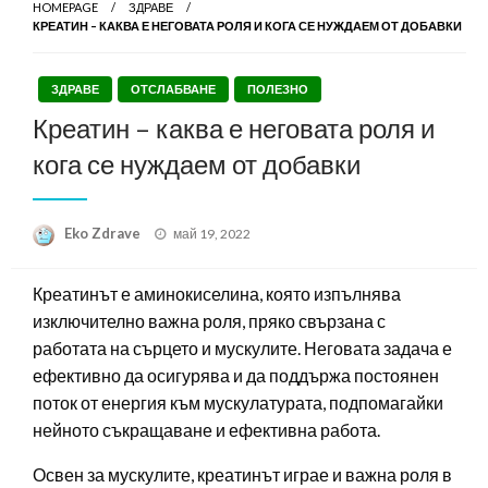
HOMEPAGE
ЗДРАВЕ
КРЕАТИН – КАКВА Е НЕГОВАТА РОЛЯ И КОГА СЕ НУЖДАЕМ ОТ ДОБАВКИ
ЗДРАВЕ
ОТСЛАБВАНЕ
ПОЛЕЗНО
Креатин – каква е неговата роля и
кога се нуждаем от добавки
Posted
Eko Zdrave
май 19, 2022
on
Креатинът е аминокиселина, която изпълнява
изключително важна роля, пряко свързана с
работата на сърцето и мускулите. Неговата задача е
ефективно да осигурява и да поддържа постоянен
поток от енергия към мускулатурата, подпомагайки
нейното съкращаване и ефективна работа.
Освен за мускулите, креатинът играе и важна роля в