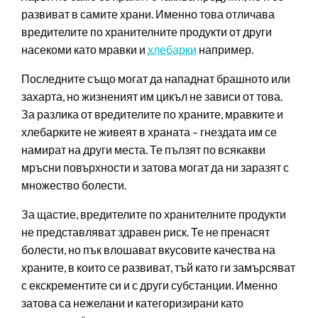
развиват в самите храни. Именно това отличава
вредителите по хранителните продукти от други
насекоми като мравки и
хлебарки
например.
Последните също могат да нападнат брашното или
захарта, но жизненият им цикъл не зависи от това.
За разлика от вредителите по храните, мравките и
хлебарките не живеят в храната – гнездата им се
намират на други места. Те пълзят по всякакви
мръсни повърхности и затова могат да ни заразят с
множество болести.
За щастие, вредителите по хранителните продукти
не представляват здравен риск. Те не пренасят
болести, но пък влошават вкусовите качества на
храните, в които се развиват, тъй като ги замърсяват
с екскрементите си и с други субстанции. Именно
затова са нежелани и категоризирани като