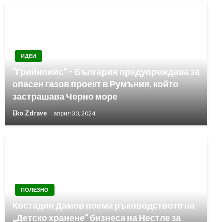
ИДЕИ
“Грийнпийс“ – България предупреждава за
опасен газов проект в Румъния, който
застрашава Черно море
Eko Zdrave
април 30, 2024
ПОЛЕЗНО
Костадин Дамов поема ръководството на
„Детско хранене“ бизнеса на Нестле за