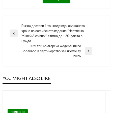
Навигация
Purina достави 1 тон надежда: обещаната
храна на софийското издание “Нестле за
Previous
Живей Активно!” стигна до 120 кучета в
Post
нужда
KitKat и Българска Федерация по
Волейбол в партньорство за EuroVolley
Next
2026
Post
YOU MIGHT ALSO LIKE
ПОЛЕЗНО