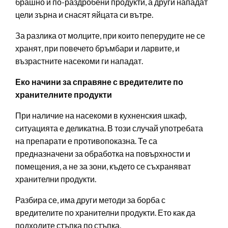
брашно и по-раздробени продукти, а други нападат
цели зърна и снасят яйцата си вътре.
За разлика от молците, при които пеперудите не се
хранят, при повечето бръмбари и ларвите, и
възрастните насекоми ги нападат.
Еко начини за справяне с вредителите по
хранителните продукти
При наличие на насекоми в кухненския шкаф,
ситуацията е деликатна. В този случай употребата
на препарати е противопоказна. Те са
предназначени за обработка на повърхности и
помещения, а не за зони, където се съхраняват
хранителни продукти.
Разбира се, има други методи за борба с
вредителите по хранителни продукти. Ето как да
подходите стъпка по стъпка.