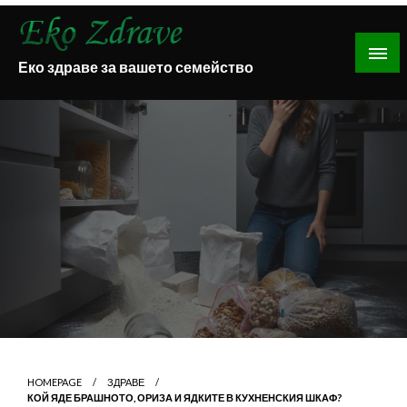
Skip
to
content
Еко здраве за вашето семейство
HOMEPAGE
ЗДРАВЕ
КОЙ ЯДЕ БРАШНОТО, ОРИЗА И ЯДКИТЕ В КУХНЕНСКИЯ ШКАФ?