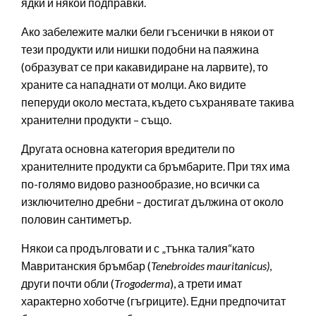
ядки и някои подправки.
Ако забележите малки бели гъсенички в някои от
тези продукти или нишки подобни на паяжина
(образуват се при какавидиране на ларвите), то
храните са нападнати от молци. Ако видите
пеперуди около местата, където съхранявате такива
хранителни продукти – също.
Другата основна категория вредители по
хранителните продукти са бръмбарите. При тях има
по-голямо видово разнообразие, но всички са
изключително дребни – достигат дължина от около
половин сантиметър.
Някои са продълговати и с „тънка талия“като
Мавританския бръмбар (
Tenebroides mauritanicus)
,
други почти обли (
Trogoderma
), а трети имат
характерно хоботче (гъгриците). Едни предпочитат