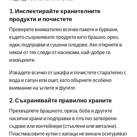
1. Инспектирайте хранителните
продукти и почистете
Проверете внимателно всички пакети и буркани,
където съхранявате продукти като брашно, ориз,
ядки, подправки и сушени плодове. Ако откриете в
някои от тях следи от насекоми, най-добре ги
изхвърлете.
Извадете всичко от шкафа и почистете старателно с
вода и сапун или оцет, като обърнете особено
внимание на ъглите и фугите.
2. Съхранявайте правилно храните
Прехвърлете брашното, ориза, боба и другите
насипни храни и подправки в плътно затворени
съдове или контейнери (стъклени или метални).
Пластмасовите кутии с капаци не винаги осигуряват