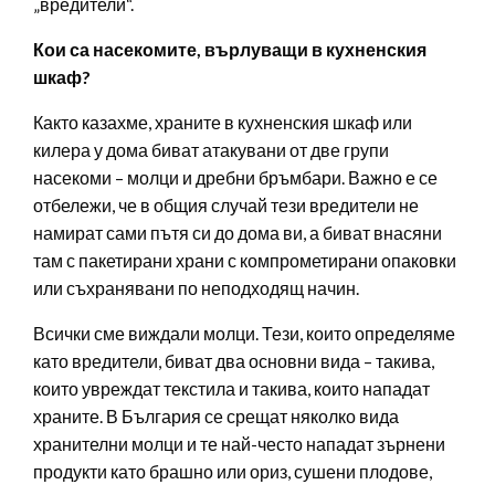
„вредители“.
Кои са насекомите, върлуващи в кухненския
шкаф?
Както казахме, храните в кухненския шкаф или
килера у дома биват атакувани от две групи
насекоми – молци и дребни бръмбари. Важно е се
отбележи, че в общия случай тези вредители не
намират сами пътя си до дома ви, а биват внасяни
там с пакетирани храни с компрометирани опаковки
или съхранявани по неподходящ начин.
Всички сме виждали молци. Тези, които определяме
като вредители, биват два основни вида – такива,
които увреждат текстила и такива, които нападат
храните. В България се срещат няколко вида
хранителни молци и те най-често нападат зърнени
продукти като брашно или ориз, сушени плодове,