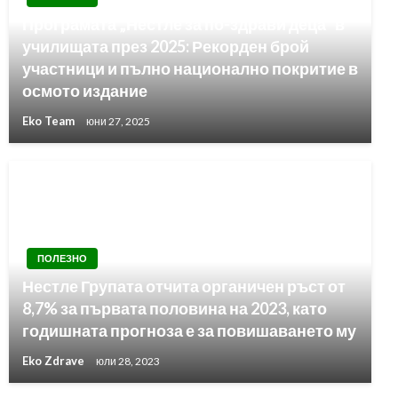
Програмата „Нестле за по-здрави деца“ в
училищата през 2025: Рекорден брой
участници и пълно национално покритие в
осмото издание
Eko Team
юни 27, 2025
ПОЛЕЗНО
Нестле Групата отчита органичен ръст от
8,7% за първата половина на 2023, като
годишната прогноза е за повишаването му
Eko Zdrave
юли 28, 2023