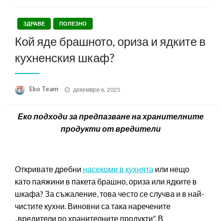
ЗДРАВЕ
ПОЛЕЗНО
Кой яде брашното, ориза и ядките в
кухненския шкаф?
Posted
Eko Team
декември 6, 2025
on
Еко подходи за предпазване на хранителните
продукти от вредители
Откривате дребни
насекоми в кухнята
или нещо
като паяжини в пакета брашно, ориза или ядките в
шкафа? За съжаление, това често се случва и в най-
чистите кухни. Виновни са така наречените
„вредители по хранителните продукти“. В