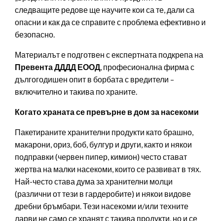
следващите редове ще научите кои са те, дали са
опасни и как да се справите с проблема ефективно и
безопасно.
Материалът е подготвен с експертната подкрепа на
Превента ДДДД ЕООД
, професионална фирма с
дългогодишен опит в борбата с вредители –
включително и такива по храните.
Когато храната се превърне в дом за насекоми
Пакетираните хранителни продукти като брашно,
макарони, ориз, боб, булгур и други, както и някои
подправки (червен пипер, кимион) често стават
жертва на малки насекоми, които се развиват в тях.
Най-често става дума за хранителни молци
(различни от тези в гардеробите) и някои видове
дребни бръмбари. Тези насекоми и/или техните
ларви не само се хранят с такива продукти, но и се