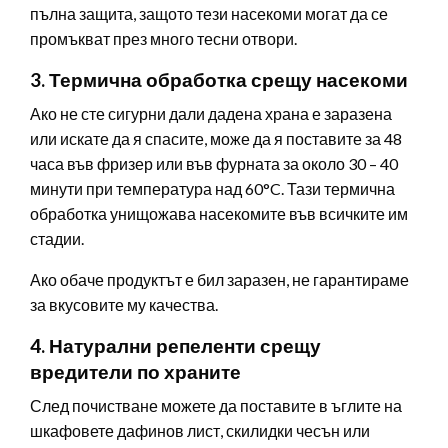
пълна защита, защото тези насекоми могат да се
промъкват през много тесни отвори.
3. Термична обработка срещу насекоми
Ако не сте сигурни дали дадена храна е заразена
или искате да я спасите, може да я поставите за 48
часа във фризер или във фурната за около 30 – 40
минути при температура над 60°C. Тази термична
обработка унищожава насекомите във всичките им
стадии.
Ако обаче продуктът е бил заразен, не гарантираме
за вкусовите му качества.
4. Натурални репеленти срещу
вредители по храните
След почистване можете да поставите в ъглите на
шкафовете дафинов лист, скилидки чесън или